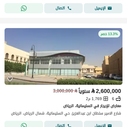
اتصال
الإيميل
13.3% خصم
⃁
2,600,000
سنوياً
⃁
3,000,000
6
1,769 م2
معارض للإيجار في السليمانية، الرياض
شارع الامير سلطان ابن عبدالعزيز، حي السليمانية، شمال الرياض، الرياض
اتصال
الإيميل