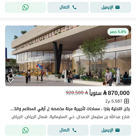
اتصال
الإيميل
5.4% خصم
⃁
870,000
سنوياً
⃁
920,500
5,587 م2
ركن التحلية بلازا ، مساحات تأجيربة مرنة مخصصه ل أرقي المطاعم والكوفيهات
شارع عبدالله بن سليمان الحمدان، حي السليمانية، شمال الرياض، الرياض
اتصال
الإيميل