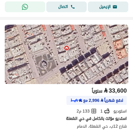
اتصال
الإيميل
⃁
33,600
سنوياً
ادفع شهرياً
⃁
2,996
مع
استوديو
1
133 م2
استديو مؤثث بالكامل في حي الشعلة
شارع 12ب، حي الشعلة، الدمام