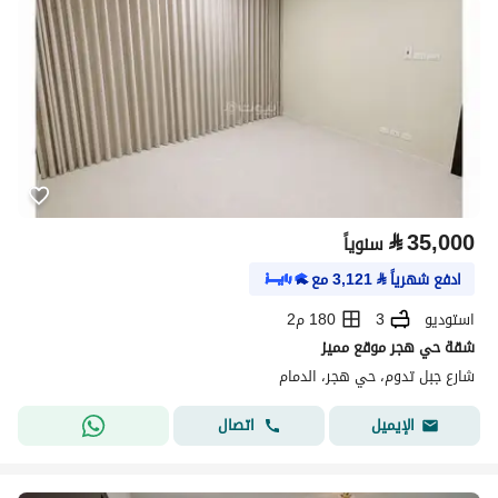
⃁
35,000
سنوياً
ادفع شهرياً
⃁
3,121
مع
استوديو
3
180 م2
شقة حي هجر موقع مميز
شارع جبل تدوم، حي هجر، الدمام
اتصال
الإيميل