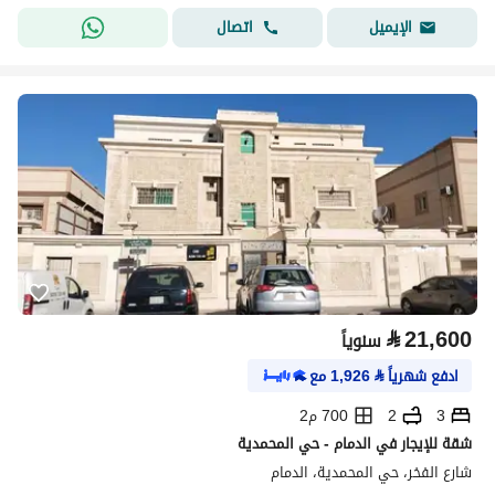
اتصال
الإيميل
⃁
21,600
سنوياً
ادفع شهرياً
⃁
1,926
مع
3
2
700 م2
شقة للإيجار في الدمام - حي المحمدية
شارع الفخر، حي المحمدية، الدمام