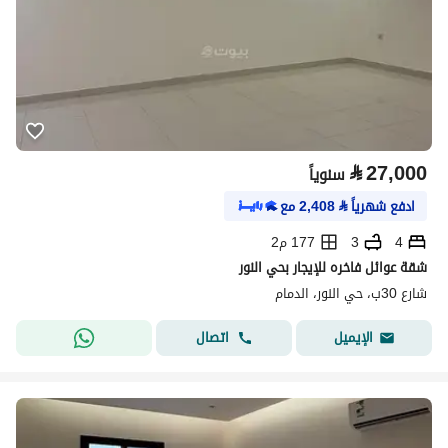
⃁
27,000
سنوياً
ادفع شهرياً
⃁
2,408
مع
4
3
177 م2
شقة عوائل فاخره للإيجار بحي النور
شارع 30ب، حي النور، الدمام
اتصال
الإيميل