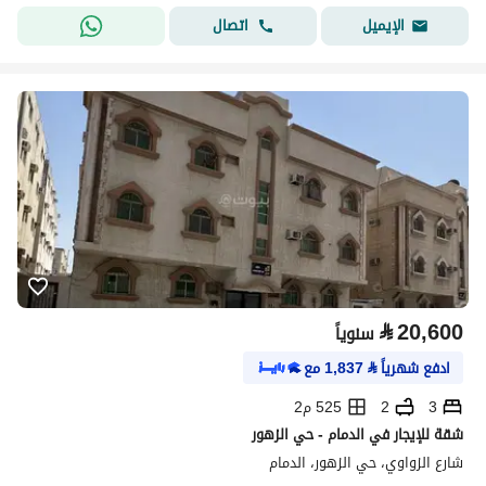
اتصال
الإيميل
⃁
20,600
سنوياً
ادفع شهرياً
⃁
1,837
مع
3
2
525 م2
شقة للإيجار في الدمام - حي الزهور
شارع الزواوي، حي الزهور، الدمام