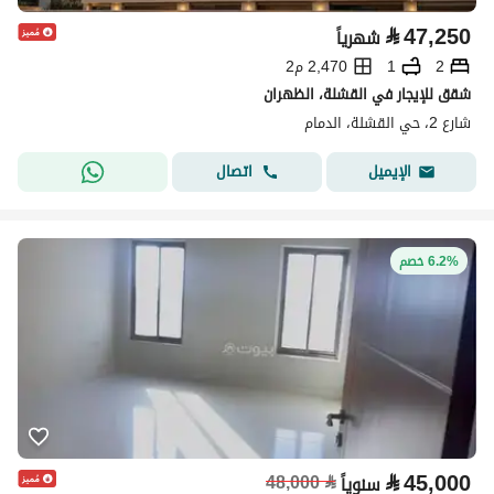
⃁
47,250
شهرياً
2
1
2,470 م2
شقق للإيجار في القشلة، الظهران
شارع 2، حي القشلة، الدمام
اتصال
الإيميل
6.2% خصم
⃁
45,000
48,000
⃁
سنوياً