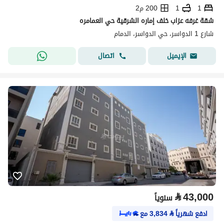
1
1
200 م2
شقة غرفه عزاب خلف إماره الشرقية حي العمامره
شارع 1 الدواسر، حي الدواسر، الدمام
اتصال
الإيميل
⃁
43,000
سنوياً
ادفع شهرياً
⃁
3,834
مع