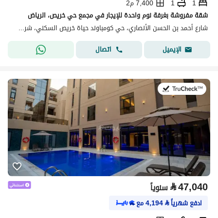
1
1
7,400 م2
شقة مفروشة بغرفة نوم واحدة للإيجار في مجمع حي خريص، الرياض
شارع أحمد بن الحسن الأنصاري، حي كومباوند حياة خريص السكني، شرق الرياض، الرياض
اتصال
الإيميل
في:21 يوليو 2026
⃁
47,040
سنوياً
ادفع شهرياً
⃁
4,194
مع