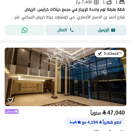
1
1
7,400 م2
شقة بغرفة نوم واحدة للإيجار في مجمع حياكات خرايس، الرياض
شارع أحمد بن الحسن الأنصاري، حي كومباوند حياة خريص السكني، شرق الرياض، الرياض
اتصال
الإيميل
في:20 يوليو 2026
⃁
47,040
سنوياً
ادفع شهرياً
⃁
4,194
مع