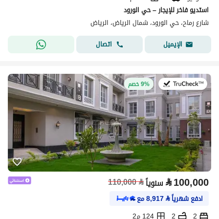
استديو فاخر للإيجار – حي الورود
شارع رماح، حي الورود، شمال الرياض، الرياض
اتصال
الإيميل
في:27 يوليو 2026
9% خصم
⃁
100,000
110,000
⃁
سنوياً
ادفع شهرياً
⃁
8,917
مع
2
2
124 م2