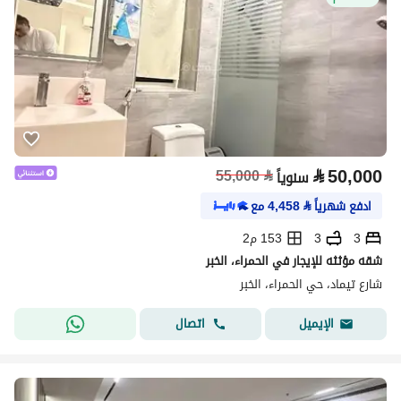
⃁
50,000
55,000
⃁
سنوياً
ادفع شهرياً
⃁
4,458
مع
3
3
153 م2
شقه مؤثثه للإيجار في الحمراء، الخبر
شارع تيماد، حي الحمراء، الخبر
اتصال
الإيميل