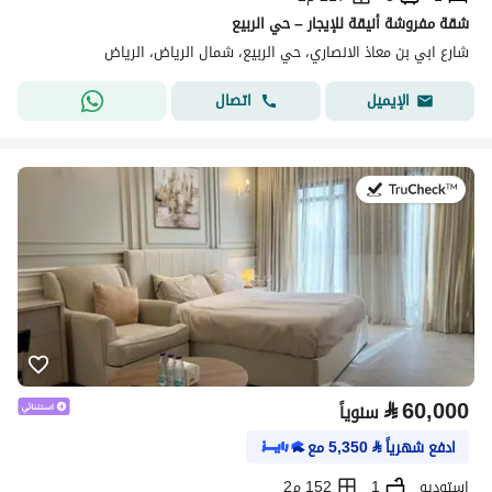
شقة مفروشة أنيقة للإيجار – حي الربيع
شارع ابي بن معاذ الانصاري، حي الربيع، شمال الرياض، الرياض
اتصال
الإيميل
في:27 يوليو 2026
⃁
60,000
سنوياً
ادفع شهرياً
⃁
5,350
مع
استوديو
1
152 م2