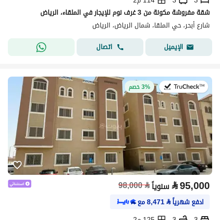
3
3
114 م2
شقة مفروشة مكونة من 3 غرف نوم للإيجار في الملقاء، الرياض
شارع أبحر، حي الملقا، شمال الرياض، الرياض
اتصال
الإيميل
في:20 يوليو 2026
3% خصم
⃁
95,000
98,000
⃁
سنوياً
ادفع شهرياً
⃁
8,471
مع
3
3
125 م2