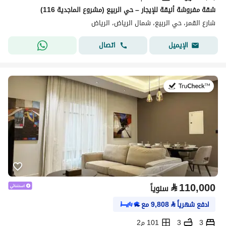
شقة مفروشة أنيقة للإيجار – حي الربيع (مشروع الماجدية 116)
شارع القمر، حي الربيع، شمال الرياض، الرياض
اتصال
الإيميل
في:27 يوليو 2026
⃁
110,000
سنوياً
ادفع شهرياً
⃁
9,808
مع
3
3
101 م2