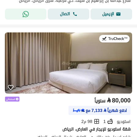
شارع عبدالله بن إبراهيم بن سيف، حي قرطبة، شرق الرياض، الرياض
اتصال
الإيميل
في:25 يوليو 2026
⃁
80,000
سنوياً
ادفع شهرياً
⃁
7,133
مع
استوديو
1
98 م2
شقة استوديو للإيجار في العارض، الرياض