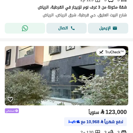
شقة مكونة من 3 غرف نوم للإيجار في القرطبة، الرياض
شارع البيت العتيق، حي قرطبة، شرق الرياض، الرياض
اتصال
الإيميل
في:20 يوليو 2026
⃁
123,000
سنوياً
ادفع شهرياً
⃁
10,968
مع
3
3
120 م2