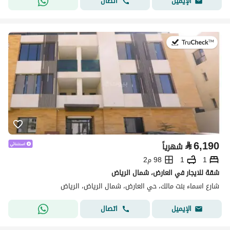
اتصال
الإيميل
في:25 يوليو 2026
⃁
6,190
شهرياً
1
1
98 م2
شقة للايجار في العارض، شمال الرياض
شارع اسماء بنت مالك، حي العارض، شمال الرياض، الرياض
اتصال
الإيميل