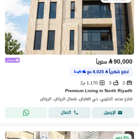
⃁
90,000
سنوياً
ادفع شهرياً
⃁
8,025
مع
2
3
1,170 م2
Premium Living in North Riyadh
شارع محمد الحليبي، حي العارض، شمال الرياض، الرياض
اتصال
الإيميل
9% خصم