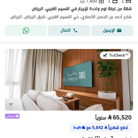
1
1
7,400 م2
شقة من غرفة نوم واحدة للإيجار في النسيم الغربي، الرياض
شارع أحمد بن الحسن الأنصاري، حي النسيم الغربي، شرق الرياض، الرياض
اتصال
الإيميل
في:20 يوليو 2026
⃁
65,520
سنوياً
ادفع شهرياً
⃁
5,842
مع