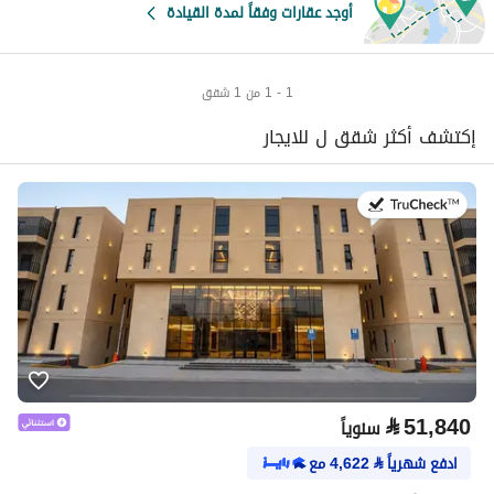
أوجد عقارات وفقاً لمدة القيادة
1 - 1 من 1 شقق
إكتشف أكثر شقق ل للايجار
في:20 يوليو 2026
⃁
51,840
سنوياً
ادفع شهرياً
⃁
4,622
مع