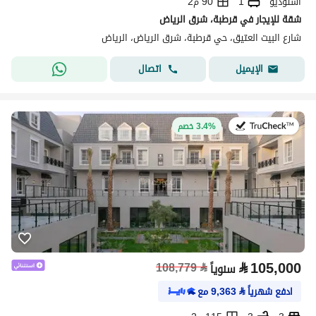
استوديو
1
90 م2
شقة للإيجار في قرطبة، شرق الرياض
شارع البيت العتيق، حي قرطبة، شرق الرياض، الرياض
اتصال
الإيميل
في:27 يوليو 2026
3.4% خصم
⃁
105,000
108,779
⃁
سنوياً
ادفع شهرياً
⃁
9,363
مع