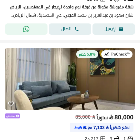
شقة مفروشة مكونة من غرفة نوم واحدة للإيجار في المهندسين، الرياض
شارع سعود بن عبدالعزيز بن محمد الفرعي، حي المحمدية، شمال الرياض، الرياض
اتصال
الإيميل
في:27 يوليو 2026
5.8% خصم
⃁
80,000
85,000
⃁
سنوياً
ادفع شهرياً
⃁
7,133
مع
1
3
217 م2