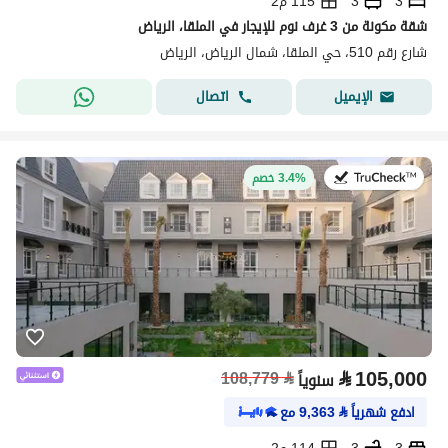
3
3
115 م2
شقة مكونة من 3 غرف نوم للإيجار في الملقا، الرياض
شارع رقم 510، حي الملقا، شمال الرياض، الرياض
اتصال
الإيميل
في:27 يوليو 2026
3.4% خصم
⃁
105,000
108,779
⃁
سنوياً
ادفع شهرياً
⃁
9,363
مع