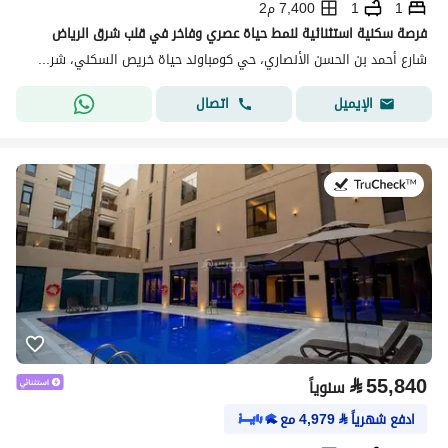
1
1
7,400 م2
فرصة سكنية استثنائية لنمط حياة عصري وفاخر في قلب شرق الرياض
شارع أحمد بن الحسن الأنصاري، حي كومباوند حياة خريص السكني، شرق الرياض، الرياض
اتصال
الإيميل
في:20 يوليو 2026
⃁
55,840
سنوياً
ادفع شهرياً
⃁
4,979
مع