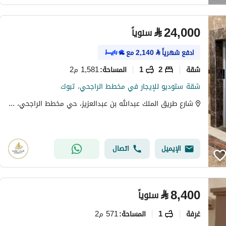
⃁
24,000
سنوياً
ادفع شهرياً
⃁
2,140
مع
شقة
2
1
1,581 م2
المساحة
:
شقة ستوديو للإيجار في مخطط الراجحي، تبوك
شارع طريق الملك عبدالله بن عبدالعزيز، حي مخطط الراجحي، تبوك
الإيميل
اتصال
⃁
8,400
سنوياً
غرفة
1
571 م2
المساحة
: