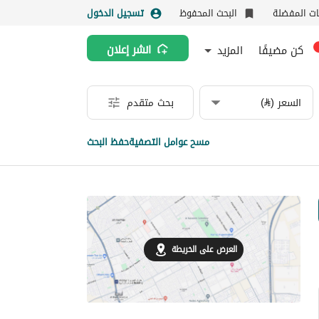
نات المفضلة
البحث المحفوظ
تسجيل الدخول
كن مضيفًا
المزيد
انشر إعلان
السعر (⃁)
بحث متقدم
مسح عوامل التصفية
حفظ البحث
العرض على الخريطة