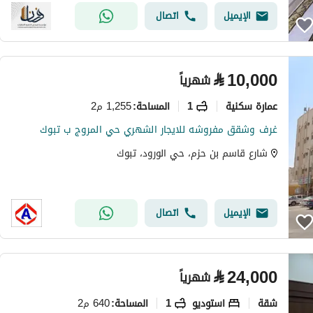
الإيميل
اتصال
⃁
10,000
شهرياً
عمارة سكنية
1
1,255 م2
المساحة
:
غرف وشقق مفروشه للايجار الشهري حي المروج ب تبوك
شارع قاسم بن حزم، حي الورود، تبوك
الإيميل
اتصال
⃁
24,000
شهرياً
شقة
استوديو
1
640 م2
المساحة
: