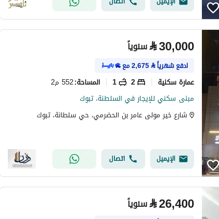
الإيميل
اتصال
⃁
30,000
سنوياً
ادفع شهرياً
⃁
2,675
مع
عمارة سكنية
2
1
552 م2
المساحة
:
مبنى سكني للإيجار في السلطنة، تبوك
شارع خير مولى عامر بن الحضرمي، حي سلطانة، تبوك
الإيميل
اتصال
⃁
26,400
سنوياً