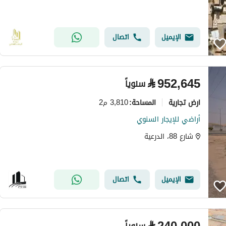
الإيميل
اتصال
⃁
952,645
سنوياً
ارض تجارية
3,810 م2
المساحة
:
أراضي للإيجار السنوي
شارع 88، الدرعية
الإيميل
اتصال