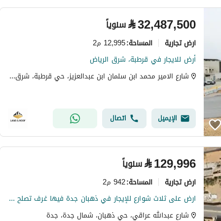
⃁
32,487,500
سنوياً
ارض تجارية
12,995 م2
المساحة
:
أرض للايجار في قرطبة، شرق الرياض
شارع الامير محمد ابن سلمان ابن عبدالعزيز، حي قرطبة، شرق الرياض، الرياض
الإيميل
اتصال
⃁
129,996
سنوياً
ارض تجارية
942 م2
المساحة
:
ارض على ثلاث شوارع للإيجار في ذهبان جدة فيها غرف تصلح سكن عمال
شارع عبدالله عراقي، حي ذهبان، شمال جدة، جدة