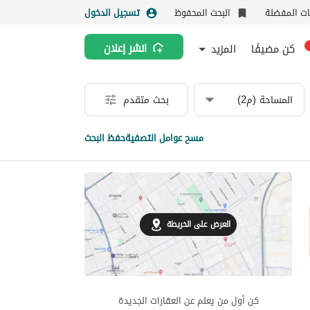
نات المفضلة
البحث المحفوظ
تسجيل الدخول
كن مضيفًا
المزيد
انشر إعلان
المساحة (م2)
بحث متقدم
مسح عوامل التصفية
حفظ البحث
العرض على الخريطة
كن أول من يعلم عن العقارات الجديدة