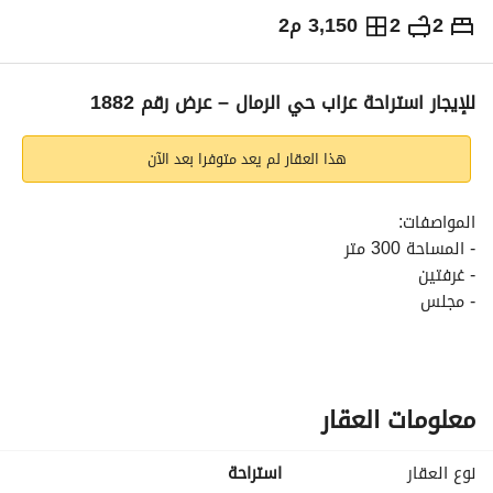
2
2
3,150 م2
⃁
45,000
سنوياً
يص الإعلان
الاماكن القريبة
للإيجار استراحة عزاب حي الرمال – عرض رقم 1882
هذا العقار لم يعد متوفرا بعد الآن
المواصفات:
- المساحة 300 متر
- غرفتين
- مجلس
-2 حمام
- مطبخ
- غرفة حارس
- مدخل سيارة
معلومات العقار
المميزات:
نوع العقار
استراحة
- عمر العقار 7 سنوات