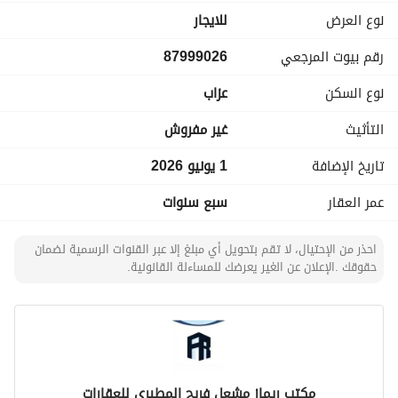
- تشطيب جديد
نوع العرض
للايجار
- موقع مميز في شرق الرياض
رقم بيوت المرجعي
87999026
- قريبة من جميع الخدمات والطرق الرئيسية
نوع السكن
عزاب
السعر: 3700 ريال / شهري ( شامل المياه و الكهرباء )
45,000 ريال / دفعتين ( شامل المياه و الكهرباء )
التأثيث
غير مفروش
- استراحة 5
تاريخ الإضافة
1 يونيو 2026
- عقد 33
عمر العقار
سبع سنوات
رقم العرض: 1882
-----------------
احذر من الإحتيال، لا تقم بتحويل أي مبلغ إلا عبر القنوات الرسمية لضمان
حقوقك .الإعلان عن الغير يعرضك للمساءلة القانونية.
الـــفـــريـــح للــــعـــقـــارات
مكتب ريماز مشعل فريح المطيري للعقارات