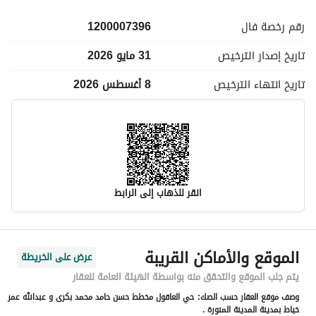
رقم رخصة
فال
1200007396
تاريخ إصدار
الترخيص
31 مايو 2026
تاريخ انتهاء
الترخيص
8 أغسطس 2026
انقر للذهاب إلى الرابط
معلومات مسؤول الإعلان
الموقع والأماكن القريبة
عرض على الخريطة
اسم المسؤول
منصور بن علي بن محمد الهذيلي
يتم جلب الموقع والتحقق منه بواسطة الهيئة العامة للعقار
وصف موقع العقار حسب الصك:
حي العاقول مخطط حسن حامد محمد بكرى و عبدالله عمر
رقم المسؤول
0553300006
خياط بمدينة المدينة المنورة .