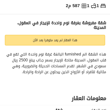
1
1
587 م2
⃁
2,500
شهرياً
يص الإعلان
الاماكن القريبة
شقة مفروشة بغرفة نوم واحدة للإيجار في العقول،
المدينة
هذا العقار لم يعد متوفرا بعد الآن
هذه الشقة الم furnished البالغة غرفة نوم واحدة التي تقع في 
قلب العقول، المدينة متاحة للإيجار بسعر جذاب يبلغ 2500 ريال 
سعودي في الشهر. تقدم المساحات الحديثة والضرورية، وهي 
مثالية للأفراد أو الأزواج الذين يبحثون عن الراحة والراحة. 
الميزات الرئيسية:
- غرفة نوم واحدة فسيحة مع أثاث حديث
- حمام واحد مؤثث بشكل جيد
معلومات العقار
- إجمالي المساحة 587 متر مربع
- مفروشة بالكامل لضمان تجربة سكنية مريحة