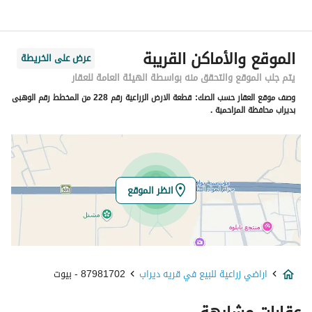
اسم الشارع
قريه ديراب 476
الرمز البريدي
19639
الموقع والأماكن القريبة
عرض على الخريطة
رقم المبنى
7582
يتم جلب الموقع والتحقق منه بواسطة الهيئة العامة للعقار
وصف موقع العقار حسب الصك:
قطعة الارض الزراعية رقم 228 من المخطط رقم الوهبى
الرقم الاضافي
3822
بديراب محافظة المزاحمية .
خط العرض
24.41137183934123
خط الطول
46.46172615055839
انظر الموقع
تفاصيل العقار
نوع الإعلان
للبيع
اراضي زراعية للبيع في قريه ديراب
87981702 - بيوت
استخدام العقار
-
نوع العقار
اراضي زراعية