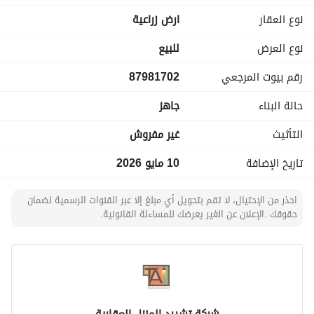
غرب ٤٠م
نوع العقار
ارض زراعية
نوع العرض
للبيع
•⁠ ⁠قريبة من مشروع القدية
رقم بيوت المرجعي
87981702
•⁠ ⁠صك الكتروني
حالة البناء
جاهز
التأثيث
غير مفروش
تاريخ الإضافة
10 مايو 2026
احذر من الإحتيال، لا تقم بتحويل أي مبلغ إلا عبر القنوات الرسمية لضمان
حقوقك .الإعلان عن الغير يعرضك للمساءلة القانونية.
شركة تشييد المنزل العقارية