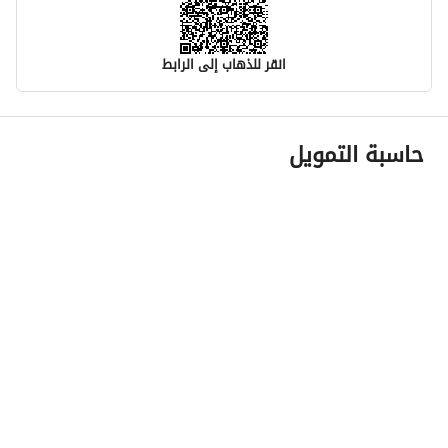
انقر للذهاب إلى الرابط
معلومات مسؤول الإعلان
حاسبة التمويل
اسم المسؤول
وليد محمد غيث الغيث
رقم المسؤول
0530847572
الموقع
المنطقة
منطقة الرياض
المدينة
قريه ديراب
الحي
-