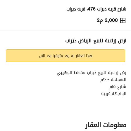
شارع قريه ديراب 476، قريه ديراب
2,000 م2
500,000
⃁
التفاصيل
معلومات ترخيص الإعلان
حاسبة التمويل
ارض زراعية للبيع الرياض ديراب
هذا العقار لم يعد متوفرا بعد الآن
رض زراعية للبيع ديراب مخطط الوهيبي
المساحة ٢٠٠٠م
شارع ١٥م
الواجهة غربية
الاطوال
شمال ٥٠م
جنوب ٥٠م
معلومات العقار
شرق ٤٠م