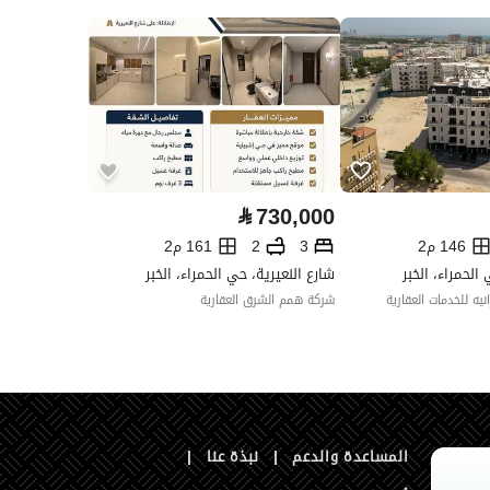
العقار مرهون
لا
العقار مقيد
لا
رقم الأرض
151/1/2
ملاحظات
-
⃁
730,000
146 م2
3
2
161 م2
الحمراء، الخبر
شارع النعيرية، حي الحمراء، الخبر
يه للخدمات العقارية
شركة همم الشرق العقارية
المساعدة والدعم
|
نبذة عنا
|