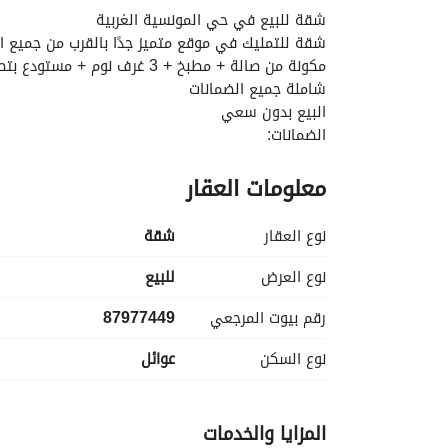
شقة للبيع في حي المونسية الغربية
شقة للتمليك في موقع متميز جدًا بالقرب من جميع ال
مكونة من صالة + مطبخ + 3 غرف نوم + مستودع بتصميم مميز
شاملة جميع الضمانات
البيع بدون سعي
الضمانات:
معلومات العقار
نوع العقار
شقة
بلاط داخلي بورسلان + زجاج النوافذ دبل قلاس + أسلاك
نوع العرض
للبيع
رقم بيوت المرجعي
87977449
نوع السكن
عوائل
المزايا والخدمات