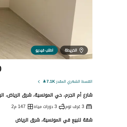
الخريطة
اطلب فيديو
0
القسط الشهري المقدر
7.1K
⃁
شارع أم الجرم، حي المونسية، شرق الرياض، ال
3 غرف نوم
3 دورات مياه
147 م2
شقة للبيع في المونسية، شرق الرياض
التفاصيل
معلومات ترخيص الإعلان
حاسبة ا