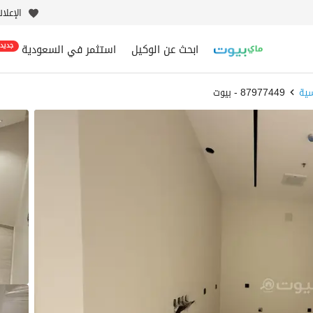
الإعلا
ابحث عن الوكيل
استثمر في السعودية
جديد
ية
87977449 - بيوت