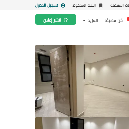
نات المفضلة
البحث المحفوظ
تسجيل الدخول
كن مضيفًا
المزيد
انشر إعلان