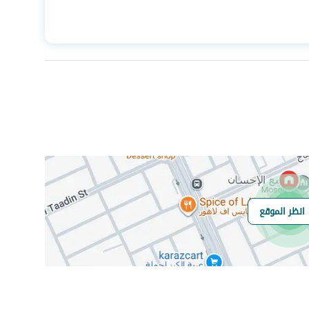
المساحة
147.96
عدد الغرف
4
انظر الموقع
هل يوجد اي التزام
لا
على العقار ؟
مطابقة لكود البناء
Yes
السعودي