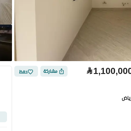
⃁
1,100,00
مشاركة
حفظ
رياض
لتمويل
الموقع والأماكن القريبة