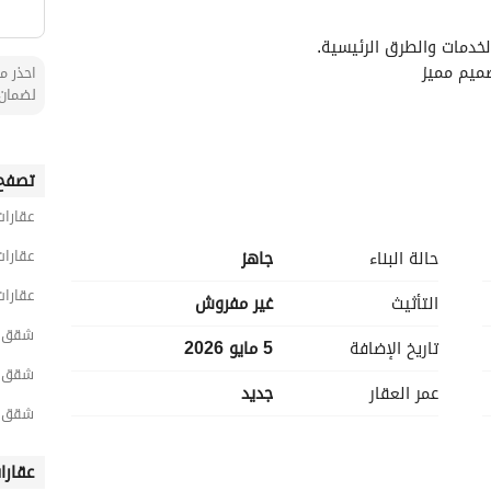
خدمات والطرق الرئيسية. 
احذر من
لضمان 
عزل مائي ضمان 10 سنوات + عزل حراري ضمان 10 سنوات + واجهات حجر طبيعي 100% + درايش دبل قلاس كامل 
تصفح 
المبنى + تركيب كاميرا للباب الرئيسي + إشراف هندسي + شهادة إتمام بناء + ضمانات الكهرباء على جميع 
عقارات
الكيابل والأسلاك والأفياش والقواطع والسخانات + ضمانات السباكة على الأنابيب الخضراء والخلاطات + عزل الخزان 
الأرضي عزل مائي + ضمان على البوابة (الزامل) + ضمان على الخزان العلوي (الزامل) + درج من نوع البترا قري + 
عقارات
حالة البناء
جاهز
 الكهرباء الفنار
عقارات
التأثيث
غير مفروش
شقق 3 غرف نوم للبيع في الري
تاريخ الإضافة
5 مايو 2026
شقق 3 غرف نوم للبيع في شرق الري
عمر العقار
جديد
شقق 3 غرف نوم للبيع في المونس
عقارا