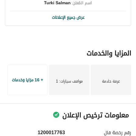
اسم المُعلن:
Turki Salman
تتمتع هذه الفيلا بموقعها في منطقة الشران الهادئة، مما يوفر 
بيئة سلمية مع سهولة الوصول إلى وسائل الراحة القريبة مثل 
عرض جميع الإعلانات
المتاجر والمدارس والحدائق. إنها موقع مثالي للعائلات التي تتطلع 
إلى الاستقرار في مجتمع نابض بالحياة لا يزال يوفر هدوء الحياة 
السكنية. 
المزايا والخدمات
نظراً لميزاتها وموقعها المميز، فإن هذه الفيلا ليست مجرد مكان 
للعيش؛ بل هي مكان للازدهار. لا تفوت الفرصة—اتصل بنا اليوم 
لترتيب زيارة أو لمزيد من المعلومات حول هذه الفرصة الرائعة 
للإيجار في الشران، المدينة المنورة.
+ 16 مزايا وخدمات
غرفة خادمة
مواقف سيارات
: 1
معلومات ترخيص الإعلان
رقم رخصة
فال
1200017763