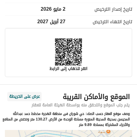
تاريخ إصدار
الترخيص
2 مايو 2026
تاريخ انتهاء
الترخيص
27 أبريل 2027
انقر للذهاب إلى الرابط
معلومات مسؤول الإعلان
الموقع والأماكن القريبة
عرض على الخريطة
اسم المسؤول
محمد يوسف مرزوق المغذوي
يتم جلب الموقع والتحقق منه بواسطة الهيئة العامة للعقار
وصف موقع العقار حسب الصك:
حي شوران فى منطقة الهجرة مخطط حمد عبدالله
رقم المسؤول
0537202669
المحيسن بمدينة المدينة المنورة مساحة الوحدة من الأرض 130.27 متر وتختص من المنافع
والأجزاء المشتركة بمساحة 9.89 متر
الموقع