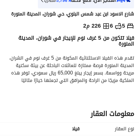
استأجر الآن، ادفع لاحقاً
⃁
5,796
/شهرياً
شارع الاسود ابن عبد شمس البلوي، حي شوران، المدينة المنورة
⃁
65,000
سنوياً
5
6
226 م2
فيلا تتكون من 5 غرف نوم للإيجار في شوران، المدينة
يص الإعلان
الاماكن القريبة
المنورة
تقدم هذه الفيلا الاستثنائية المكونة من 5 غرف نوم في الشران، 
المدينة المنورة فرصة ممتازة للعائلات الباحثة عن بيئة سكنية 
مريحة وواسعة. بسعر إيجار يبلغ 65,000 ريال سعودي، توفر هذه 
الملكية مزيجًا من الراحة والمرافق التي تجعلها خيارًا مثاليًا 
لمنزلكم. 
**ميزات الملكية:**
- **غرف نوم:** 5
معلومات العقار
- **حمامات:** 6
- **السعر:** 65,000 ريال سعودي
نوع العقار
فیلا
- **مفروشة:** لا