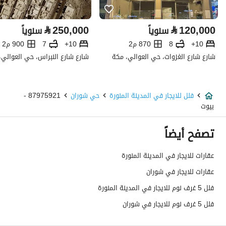
تفاصيل العقار
⃁
250,000
⃁
120,000
سنوياً
سنوياً
نوع الإعلان
للإيجار
10+
8
870 م2
10+
7
900 م2
استخدام العقار
-
شارع شارع الغزوات، حي العوالي، مكة
شارع شارع النبراس، حي العوالي،
نوع العقار
فلل
فلل للايجار في المدينة المنورة
حي شوران
87975921 -
السعر
65000
بيوت
المساحة
226.11
تصفح أيضاً
عدد الغرف
5
عقارات للايجار في المدينة المنورة
عقارات للايجار في شوران
خدمات العقار
فلل 5 غرف نوم للايجار في المدينة المنورة
فلل 5 غرف نوم للايجار في شوران
كهرباء
نعم