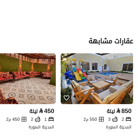
عقارات مشابهة
⃁
450
⃁
850
ليلة
ليلة
2
3
550 م2
1
2
450 م2
المدينة المنورة
المدينة المنورة