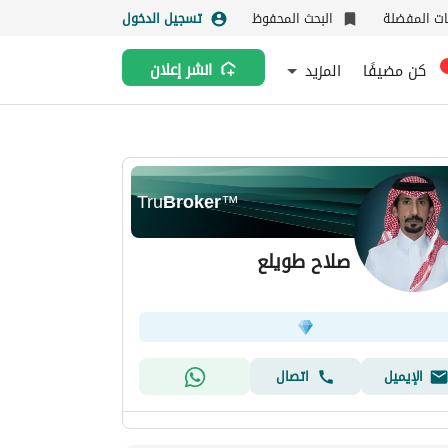
نات المفضلة
البحث المحفوظ
تسجيل الدخول
كن مضيفًا
المزيد
انشر إعلان
Tru
Broker
™
صلاح طويلع
الإيميل
اتصال