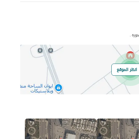
عدد الغرف
-
نورة .
انظر الموقع
هل يوجد اي التزام
لايوجد
على العقار ؟
مطابقة لكود البناء
-
السعودي
العقار مرهون
لا
العقار مقيد
لا