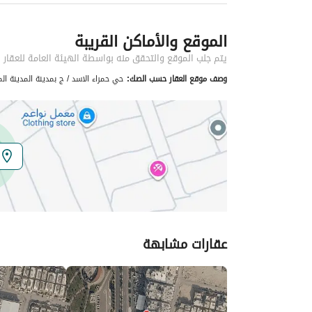
نوع العقار
اراضي تجارية
الموقع والأماكن القريبة
خدمات العقار
يتم جلب الموقع والتحقق منه بواسطة الهيئة العامة للعقار
لا يوجد خدمات
وصف موقع العقار حسب الصك:
حي حمراء الاسد / ج بمدينة المدينة الم
تفاصيل اضافية
عمر العقار
-
عرض الشارع
40
رقم المخطط
1 / ف / 1411 / ج
عقارات مشابهة
رقم صك الملكية
260002605636
واجهة العقار
شمالية
حدود واطوال العقار
-