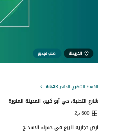
الخريطة
اطلب فيديو
القسط الشهري المقدر
5.3K
⃁
شارع التحلية، حي أبو كبير، المدينة المنورة
600 م2
ارض تجاريه للبيع في حمراء الاسد ج
التفاصيل
معلومات ترخيص الإعلان
حاسبة ا