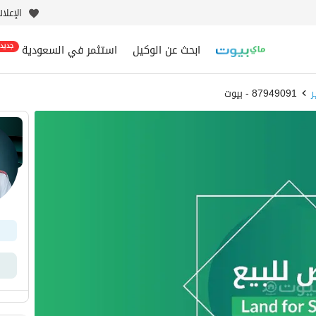
الإعلا
ابحث عن الوكيل
استثمر في السعودية
جديد
ر
87949091 - بيوت