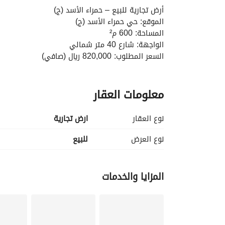
أرض تجارية للبيع – حمراء الأسد (ج)
الموقع: حي حمراء الأسد (ج)
المساحة: 600 م²
الواجهة: شارع 40 متر شمالي
السعر المطلوب: 820,000 ريال (صافي)
وصف الإعلان:
معلومات العقار
600 متر مربع، مناسبة للاستثمار أو إقامة مشروع تجاري، بسعر صافي 820 ألف ريال.
نوع العقار
ارض تجارية
نوع العرض
للبيع
المزايا والخدمات