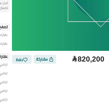
احذر من
لضمان 
تصفح 
عقارات
عقارات
⃁
820,200
عقارا
مشاركة
حفظ
اراضي 
اراضي 
اراضي 
اراضي 
اراضي 
لتمويل
الموقع والأماكن القريبة