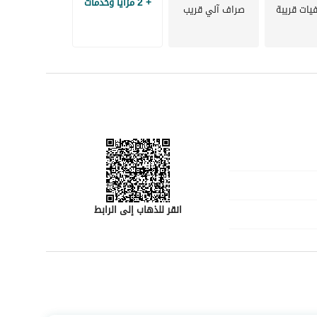
+ 2 مزايا وخدمات
ات قريبة
صراف آلي قريب
انقر للذهاب إلى الرابط
رقم المسؤول
0545777257