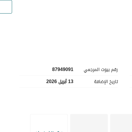
فرصة مميزة لامتلاك أرض تجارية في موقع جيد بحي حمراء الأسد، تقع على شارع شمالي بعرض 40 متر، بمساحة 
رقم بيوت المرجعي
87949091
تاريخ الإضافة
13 أبريل 2026