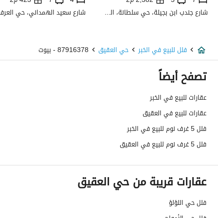
شارع جندب ابن بجيلة، حي سلطانة، الطائف
تفاصيل اضافية
عمر العقار
جديد
فلل للبيع في الخبر
حي العقيق
87916378 - بيوت
عرض الشارع
20
تصفح أيضاً
رقم المخطط
ش خ 519
عقارات للبيع في الخبر
عقارات للبيع في العقيق
رقم صك الملكية
394841000229
فلل 5 غرف نوم للبيع في الخبر
واجهة العقار
شرقية
فلل 5 غرف نوم للبيع في العقيق
حدود واطوال العقار
-
عقارات قريبة من حي العقيق
الضمانات والمدة
-
قنوات الاعلان
منصة مرخصة ،لوحة اعلانية ،منصات التواصل
فلل حي اللؤلؤ