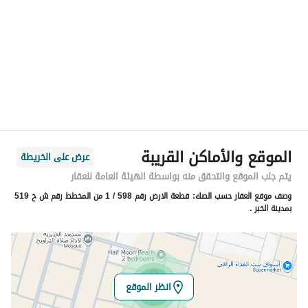
المنطقة
المنطقة الشرقية
المدينة
الخبر
الحي
العقيق
اسم الشارع
العبرة
الرمز البريدي
34771
الموقع والأماكن القريبة
عرض على الخريطة
رقم المبنى
7936
يتم جلب الموقع والتحقق منه بواسطة الهيئة العامة للعقار
وصف موقع العقار حسب الصك:
قطعة الارض رقم 598 / 1 من المخطط رقم ش خ 519
الرقم الاضافي
3057
بمدينة الخبر .
خط العرض
26.098703030134182
خط الطول
50.14434365563296
انظر الموقع