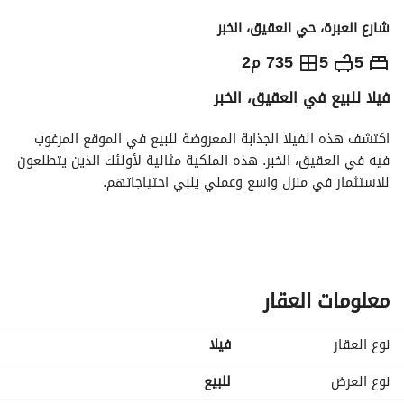
شارع العبرة، حي العقيق، الخبر
2,700,000
⃁
5
5
735 م2
فيلا للبيع في العقيق، الخبر
التفاصيل
معلومات ترخيص الإعلان
حاسبة التمويل
اكتشف هذه الفيلا الجذابة المعروضة للبيع في الموقع المرغوب 
فيه في العقيق، الخبر. هذه الملكية مثالية لأولئك الذين يتطلعون 
للاستثمار في منزل واسع وعملي يلبي احتياجاتهم. 
المميزات الرئيسية:
- نوع العقار: فيلا
- الغرض: للبيع
- المدينة: الخبر
معلومات العقار
- الموقع: العقيق
- السعر: 2,700,000 ريال سعودي
نوع العقار
فیلا
- عدد الغرف: لا ينطبق (تعامل كاستوديو)
- عدد الحمامات: 0 (مرونة في تخطيط الطابق المفتوح)
نوع العرض
للبيع
- مفروشة: غير مفروشة