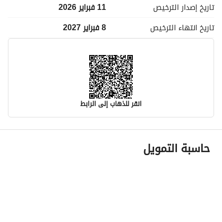
تاريخ إصدار
الترخيص
11 فبراير 2026
تاريخ انتهاء
الترخيص
8 فبراير 2027
انقر للذهاب إلى الرابط
معلومات مسؤول الإعلان
حاسبة التمويل
اسم المسؤول
وجدان فهد حماد العنزي
رقم المسؤول
0538643033
الموقع