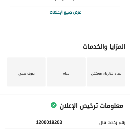
قصيرة فقط. 
عرض جميع الإعلانات
لا تفوت هذه الفرصة لامتلاك فيلا في موقع متميز. اتصل بنا اليوم 
لمزيد من المعلومات أو لتحديد موعد لزيارة. هذه هي فرصتك 
للاستثمار في عقار يمكن تخصيصه لتناسب نمط حياتك وتفضيلاتك 
الشخصية.
المزايا والخدمات
عداد كهرباء مستقل
مياه
صرف صحي
معلومات ترخيص الإعلان
رقم رخصة
فال
1200019203