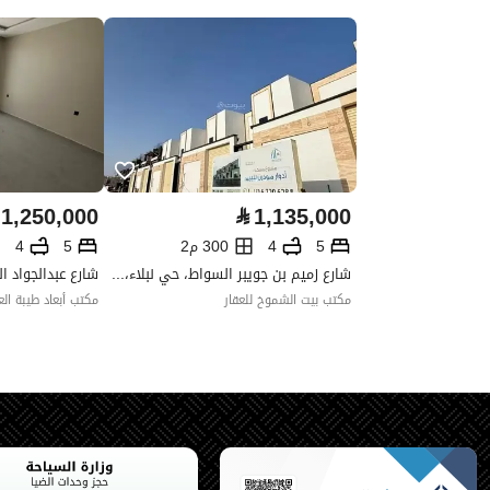
واجهة العقار
-
حدود واطوال العقار
-
الضمانات والمدة
-
قنوات الاعلان
منصة مرخصة ،لوحة اعلانية ،منصا
1,250,000
⃁
1,135,000
حدود العقار/الملكية
5
4
300 م2
5
4
شارع زميم بن جويبر السواط، حي نبلاء، المدينة المنورة
الشمالي
مكتب بيت الشموخ للعقار
مكتب أبعاد طيبة الع
الشرقي
الغربي
الجنوبي