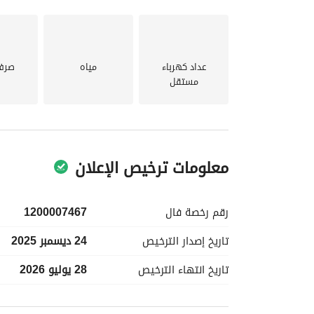
السعر المطلوب: مليون و 90 الف صافي بدون السعي
عداد كهرباء
مياه
صرف
مستقل
معلومات ترخيص الإعلان
رقم رخصة
فال
1200007467
تاريخ إصدار
الترخيص
24 ديسمبر 2025
تاريخ انتهاء
الترخيص
28 يوليو 2026
معلومات مسؤول الإعلان