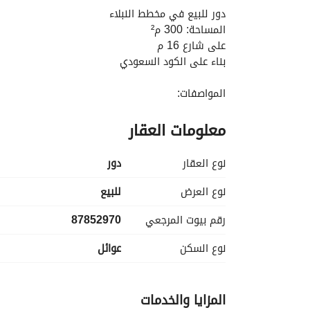
دور للبيع في مخطط النبلاء
المساحة: 300 م²
على شارع 16 م
بناء على الكود السعودي
المواصفات:
• 4 غرف داخليه
معلومات العقار
• صالة
• مطبخ
• 3 دورات مياه
نوع العقار
دور
• مجلس خارجي بدورة مياه
. مدخل سياره
نوع العرض
للبيع
. تاسيس مصعد
رقم بيوت المرجعي
87852970
تاسيس 3 ادوار
نوع السكن
عوائل
المميزات والضمانات:
• ضمانات السباكة و الكهرباء
المزايا والخدمات
• تأمين شركة ملاذ لمدة 10 سنوات