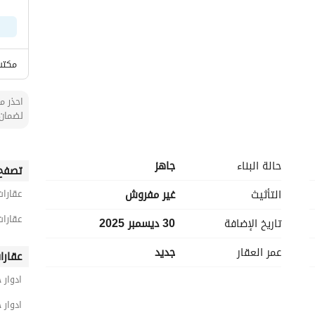
مكتب
احذر من
لضمان 
حالة البناء
جاهز
تصفح 
التأثيث
غير مفروش
عقارات
عقارات
تاريخ الإضافة
30 ديسمبر 2025
عمر العقار
جديد
عقارا
ادوار 
ادوار 