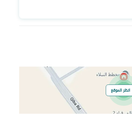
المساحة
300
عدد الغرف
5
صرف صحي
نعم
انظر الموقع
هل يوجد اي التزام
لا
على العقار ؟
مطابقة لكود البناء
Yes
السعودي