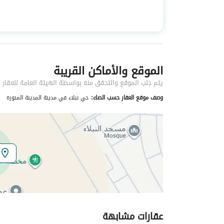
استخدام العقار
-
نوع العقار
ادوار
الموقع والأماكن القريبة
خدمات العقار
يتم جلب الموقع والتحقق منه بواسطة الهيئة العامة للعقار
كهرباء
نعم
وصف موقع العقار حسب الصك:
حي نبلاء في مدينة المدينة المنورة
تفاصيل اضافية
عمر العقار
جديد
عرض الشارع
0
رقم المخطط
م-م-1087
عقارات مشابهة
رقم صك الملكية
260026320857