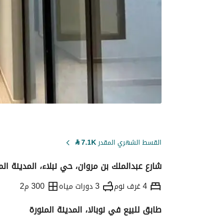
القسط الشهري المقدر
7.1K
⃁
شارع عبدالملك بن مروان، حي نبلاء، المدينة الم
4 غرف نوم
3 دورات مياه
300 م2
طابق للبيع في نوبالا، المدينة المنورة
التفاصيل
معلومات ترخيص الإعلان
حاسبة ا