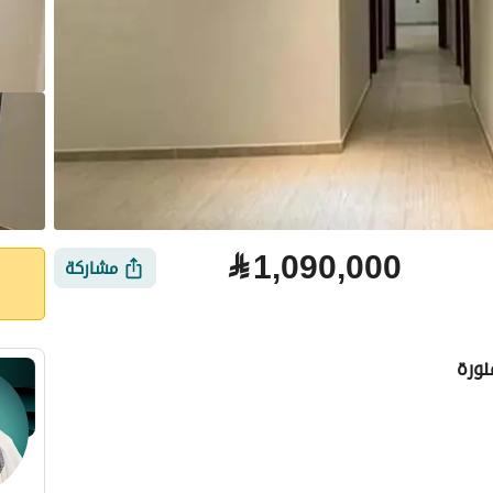
⃁
1,090,000
مشاركة
نورة
لتمويل
الموقع والأماكن القريبة