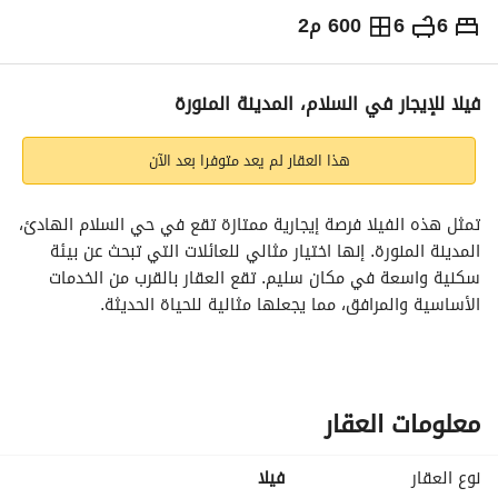
6
6
600 م2
⃁
100,000
سنوياً
يص الإعلان
الاماكن القريبة
فيلا للإيجار في السلام، المدينة المنورة
هذا العقار لم يعد متوفرا بعد الآن
تمثل هذه الفيلا فرصة إيجارية ممتازة تقع في حي السلام الهادئ، 
المدينة المنورة. إنها اختيار مثالي للعائلات التي تبحث عن بيئة 
سكنية واسعة في مكان سليم. تقع العقار بالقرب من الخدمات 
الأساسية والمرافق، مما يجعلها مثالية للحياة الحديثة. 
الميزات الرئيسية:
- نوع العقار: فيلا
- للإيجار
معلومات العقار
- الموقع: السلام، المدينة المنورة
- مفروشة: لا
نوع العقار
فیلا
- المساحة الكلية: غير محددة