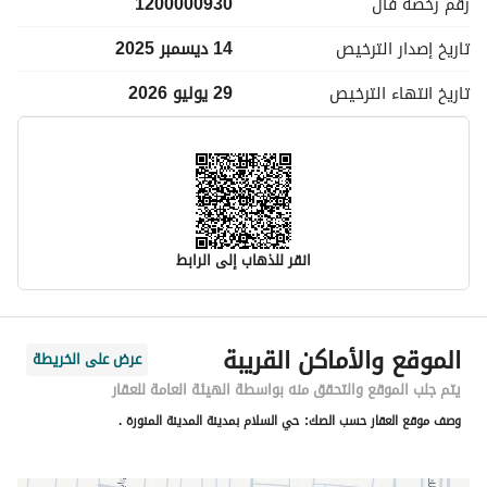
رقم رخصة
فال
1200000930
تاريخ إصدار
الترخيص
14 ديسمبر 2025
تاريخ انتهاء
الترخيص
29 يوليو 2026
انقر للذهاب إلى الرابط
معلومات مسؤول الإعلان
الموقع والأماكن القريبة
عرض على الخريطة
اسم المسؤول
عبدالرحمن حميد مسعود الحازمي
يتم جلب الموقع والتحقق منه بواسطة الهيئة العامة للعقار
وصف موقع العقار حسب الصك:
حي السلام بمدينة المدينة المنورة .
رقم المسؤول
0544336050