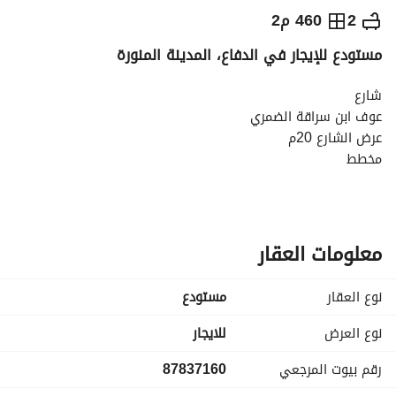
⃁
60,000
سنوياً
2
460 م2
مستودع للإيجار في الدفاع، المدينة المنورة
يص الإعلان
الاماكن القريبة
شارع
عوف ابن سراقة الضمري
عرض الشارع 20م
مخطط
26\29\ت
تتكون من:
دورتين مياه
معلومات العقار
نوع العقار
مستودع
نوع العرض
للايجار
رقم بيوت المرجعي
87837160