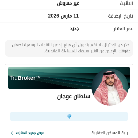
التأثيث
غير مفروش
وعرض 4 متر)، ويتميز بتصميم عصري وواجهة جذابة تناسب تطلعات 
أصحاب الأعمال. 
تاريخ الإضافة
11 مارس 2026
الإيجار السنوي:
عمر العقار
جديد
60 الف ريال.
احذر من الإحتيال، لا تقم بتحويل أي مبلغ إلا عبر القنوات الرسمية لضمان
حقوقك .الإعلان عن الغير يعرضك للمساءلة القانونية.
Tru
Broker
™
سلطان عوجان
راية المسكن العقارية
عرض جميع العقارات