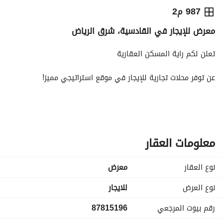
⃁
60,000
سنوياً
987 م2
معرض للإيجار في القادسية، شرق الرياض
يص الإعلان
الاماكن القريبة
تعلن لكم راية المسكن العقارية
عن توفر محلات تجارية للإيجار في موقع استراتيجي مميز!
الموقع:
الرياض – حي القادسية، في منطقة حيوية تتميز بواجهة شرقية 
تضمن رؤية ممتازة وحركة تجارية نشطة. 
معلومات العقار
الموقع الاستراتيجي:
يتميز الموقع بقربه الشديد من طريق الدمام الحيوي ومحطة القطار، 
نوع العقار
معرض
مما يجعله نقطة جذب مثالية لمختلف الأنشطة التجارية وسهولة 
الوصول للعملاء. 
نوع العرض
للايجار
رقم بيوت المرجعي
87815196
مواصفات المحل:
تبلغ مساحة المحل 60 متر مربع، بأبعاد مدروسة (بطول 15 متر 