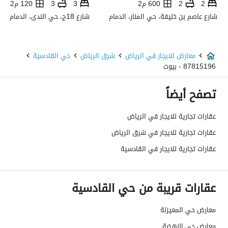
2
2
600 م2
3
3
120 م2
استخدام العقار
-
شارع عاصم بن خليفة، حي المنار، الدمام
شارع 18ج، حي الندى، الدمام
نوع العقار
معرض
معارض للايجار في الرياض
شرق الرياض
حي القادسية
السعر
60000
87815196 - بيوت
المساحة
987.5
تصفح أيضاً
عدد الغرف
-
عقارات تجارية للايجار في الرياض
عقارات تجارية للايجار في شرق الرياض
خدمات العقار
عقارات تجارية للايجار في القادسية
كهرباء
نعم
عقارات قريبة من حي القادسية
الياف ضوئية
نعم
معارض حي المعيزلة
تفاصيل اضافية
معارض حي النهضة