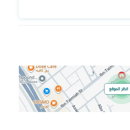
المساحة
600
عدد الغرف
7
صرف صحي
نعم
انظر الموقع
هل يوجد اي التزام
لايوجد
على العقار ؟
مطابقة لكود البناء
-
السعودي