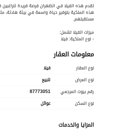
مستقبلهم. 
ميزات الفيلا تشمل:
- نوع الملكية: فيلا
- الغرض: للبيع
معلومات العقار
- الموقع: الظهران
- عدد الغرف: 0 (يمكن تكييف هذه الفيلا وفقاً للتفضيلات الفردية)
- عدد الحمامات: 0 (فرصة لتصميم تخطيطك الخاص)
نوع العقار
فیلا
- منطقة واسعة جاهزة للتطوير أو التخصيص
نوع العرض
للبيع
رقم بيوت المرجعي
87773051
مجتمع نابض، مع الوصول إلى المرافق والخدمات المحل
نوع السكن
عوائل
المزايا والخدمات
ملكية في موقع مرغوب فيه. 