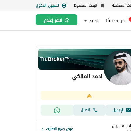
نات المفضلة
البحث المحفوظ
تسجيل الدخول
كن مضيفًا
المزيد
انشر إعلان
Tru
Broker
™
احمد المالكي
الإيميل
اتصال
بناة الريان
عرض جميع العقارات