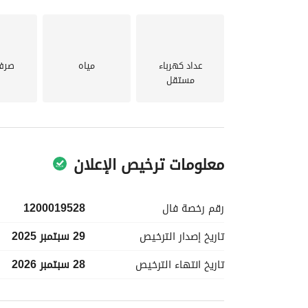
للحصول على المزيد من التفاصيل أو لترتيب عرض،
اتصل بنا اليوم وابدأ خطوتك الأولى نحو امتلاك هذه ا
عداد كهرباء
مياه
صرف
مستقل
معلومات ترخيص الإعلان
رقم رخصة
فال
1200019528
تاريخ إصدار
الترخيص
29 سبتمبر 2025
تاريخ انتهاء
الترخيص
28 سبتمبر 2026
معلومات مسؤول الإعلان