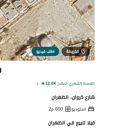
الخريطة
اطلب فيديو
0
القسط الشهري المقدر
12.0K
⃁
شارع كروان، الظهران
استوديو
600 م2
فيلا للبيع في الظهران
التفاصيل
معلومات ترخيص الإعلان
حاسبة ا