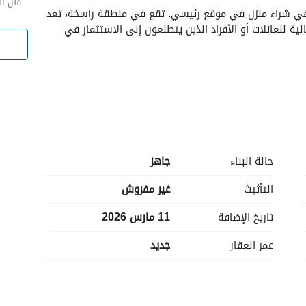
فلل ا
تقدم هذه الفيلا في الظهران فرصة فريدة للراغبين في شراء منزل في موقع رئيسي. تقع في منطقة راسخة، تعد 
هذه الملكية بتوفير حياة واسعة في بيئة هادئة، مثالية للعائلات أو الأفراد الذين يتطلعون إلى الاستثمار في 
حالة البناء
جاهز
التأثيث
غير مفروش
على الرغم من أن الفيلا لا تحتوي حالياً على غرف أو حمامات محددة، إلا أنها تحمل إمكانيات كبيرة. يمكنك إعادة 
تاريخ الإضافة
11 مارس 2026
تكوين الداخلية وفقاً لأسلوبك الشخصي واحتياجاتك. يضمن الموقع الجذاب في الظهران أنك ستكون جزءًا من 
ية. 
عمر العقار
جديد
يعد الاستثمار في هذه الفيلا بعودة ممتازة على استثمارك مع فرص لتحقيق دخل إيجاري أو استخدام شخصي. 
هذه فرصة مثيرة للمشترين الذين يتطلعون إلى إنشاء منزل أحلامهم من أرضية فارغة. لا تفوت الفرصة لتأمين 