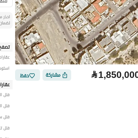
للمقا
احذر من
لضمان 
تصفح 
عقارات
استودي
⃁
1,850,00
مشاركة
حفظ
عقارا
فلل ال
فلل ال
فلل س
فلل تا
لتمويل
الموقع والأماكن القريبة