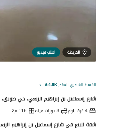
الخريطة
اطلب فيديو
القسط الشهري المقدر
4.9K
⃁
شارع إسماعيل بن إبراهيم الربعي، حي طويق، غ
4 غرف نوم
3 دورات مياه
116 م2
شقة للبيع في شارع إسماعيل بن إبراهيم الرب
التفاصيل
معلومات ترخيص الإعلان
حاسبة ا