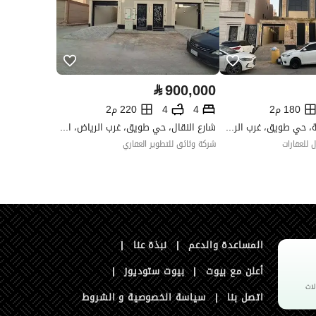
رقم الأرض
1512
ملاحظات
-
إجتماعي ،منصة مرخصة ،الإذاعة ،أخرى
⃁
900,000
180 م2
4
4
220 م2
شارع ابن الحنيفية، حي طويق، غرب الرياض، الرياض
شارع النقال، حي طويق، غرب الرياض، الرياض
 للعقارات
شركة وثائق للتطوير العقاري
تفصيل
1511
تفصيل
1510
المساعدة والدعم
|
نبذة عنا
|
أعلن مع بيوت
|
بيوت ستوديوز
|
اتصل بنا
|
سياسة الخصوصية و الشروط