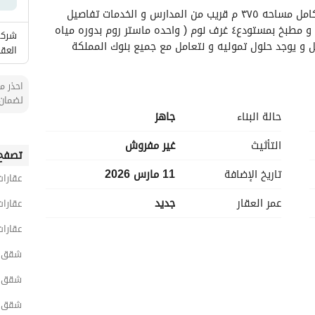
ج/ 0503391840شقه بحي طويق تصميم مودرن بالكامل ‎مساحه ٣٧٥ م قريب من المدارس و الخدمات تفاصيل 
الشقه : مجلس رجال بدوره مياه خاصه و مغاسلصاله و مطبخ بمستودع٤ غرف نوم ( واحده ماستر روم بدوره مياه 
شركة
العق
احذر من
لضمان 
حالة البناء
جاهز
التأثيث
غير مفروش
تصفح 
تاريخ الإضافة
11 مارس 2026
عقارات
عمر العقار
جديد
عقارات
عقارا
شقق 4 غرف نوم للبيع في الري
شقق 4 غرف نوم للبيع في غرب الري
شقق 4 غرف نوم للبيع في طو