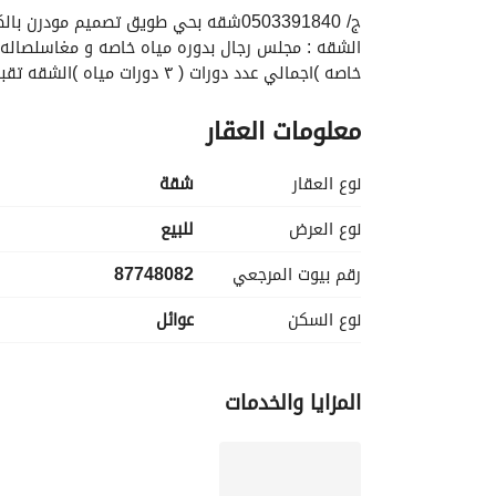
خاصه )اجمالي عدد دورات ( ٣ دورات مياه )الشقه تقبل و يوجد حلول تموليه و نتعامل مع جميع بنوك المملكة
معلومات العقار
نوع العقار
شقة
نوع العرض
للبيع
رقم بيوت المرجعي
87748082
نوع السكن
عوائل
المزايا والخدمات