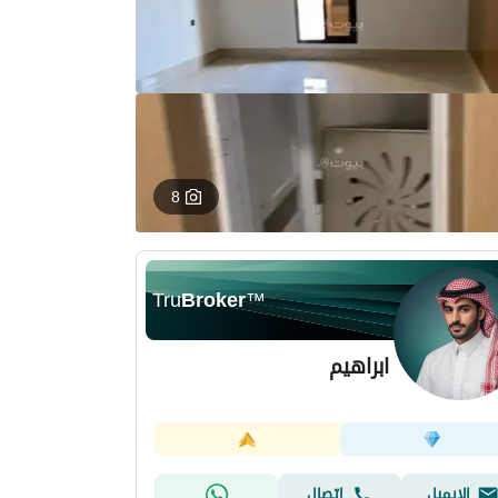
8
Tru
Broker
™
ابراهيم
الإيميل
اتصال