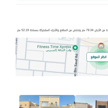
عدد الغرف
4
 المشتركة بمساحة 52.19 متر
انظر الموقع
هل يوجد اي التزام
لا يوجد
على العقار ؟
مطابقة لكود البناء
Yes
السعودي
العقار مرهون
لا
العقار مقيد
لا