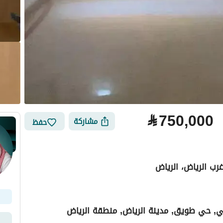
⃁
750,000
مشاركة
حفظ
رب الرياض، الرياض
عي, حي طويق, مدينة الرياض, منطقة الرياض
لتمويل
الموقع والأماكن القريبة