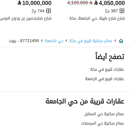
⃁
10,000,000
⃁
4,050,000
4,100,000
⃁
صرف صحي
نعم
387 م2
744 م2
شارع شارع طيبة، حي الجامعة، مكة
هاتف
نعم
الياف ضوئية
نعم
عمائر سكنية للبيع في مكة
حي الجامعة
87721499 - بيوت
تفاصيل اضافية
تصفح أيضاً
عمر العقار
اكثر من عشر سنوات
عقارات للبيع في مكة
عقارات للبيع في الجامعة
عرض الشارع
20
رقم المخطط
1 / 21 / 7ج
عقارات قريبة من حي الجامعة
رقم صك الملكية
220111010110
عمائر سكنية حي السنابل
واجهة العقار
غربية
عمائر سكنية حي المرسلات