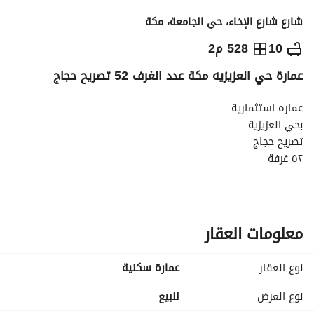
شارع شارع الإخاء، حي الجامعة، مكة
10,000,000
⃁
10
528 م2
عمارة حي العزيزيه مكة عدد الغرف 52 تصريح حجاج
التفاصيل
معلومات ترخيص الإعلان
حاسبة التمويل
عماره استثمارية
بحي العزيزية
تصريح حجاج
٥٢ غرفة
بعائد سنوي ممتاز
معلومات العقار
نوع العقار
عمارة سكنية
نوع العرض
للبيع