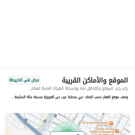
الموقع
المنطقة
منطقة مكة المكرمة
المدينة
مكة
الحي
الجامعة
اسم الشارع
شارع الإخاء
الرمز البريدي
24242
الموقع والأماكن القريبة
عرض على الخريطة
رقم المبنى
7337
يتم جلب الموقع والتحقق منه بواسطة الهيئة العامة للعقار
وصف موقع العقار حسب الصك:
حي مخطط غرب حى العزيزية بمدينة مكة المكرمة .
الرقم الاضافي
3346
خط العرض
21.394614100070612
خط الطول
39.87137717344124