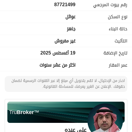
رقم بيوت المرجعي
87721499
نوع السكن
عوائل
حالة البناء
جاهز
التأثيث
غير مفروش
تاريخ الإضافة
19 أغسطس 2025
عمر العقار
اكثر من عشر سنوات
احذر من الإحتيال، لا تقم بتحويل أي مبلغ إلا عبر القنوات الرسمية لضمان
حقوقك .الإعلان عن الغير يعرضك للمساءلة القانونية.
Tru
Broker
™
علي عبده