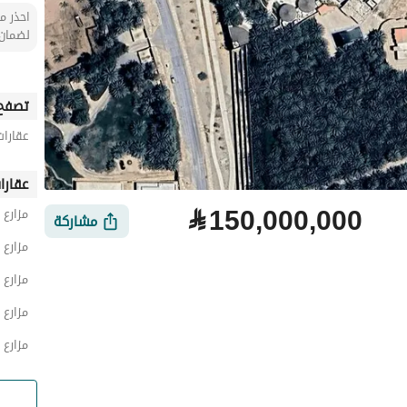
احذر من
لضمان 
تصفح 
عقارات
عقارا
⃁
150,000,000
مزارع 
مشاركة
مزارع 
مزارع 
مزارع 
مزارع 
لتمويل
الموقع والأماكن القريبة