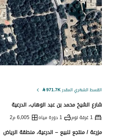
القسط الشهري المقدر
971.7K
⃁
شارع الشيخ محمد بن عبد الوهاب، الدرعية
1 غرفة نوم
1 دورة مياه
6,005 م2
مزرعة / منتجع للبيع – الدرعية، منطقة الرياض
التفاصيل
معلومات ترخيص الإعلان
حاسبة ا