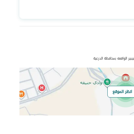
المساحة
6005.08
عدد الغرف
-
بير الواقعه بمحافظة الدرعية
انظر الموقع
هل يوجد اي التزام
لا يوجد
على العقار ؟
مطابقة لكود البناء
-
السعودي