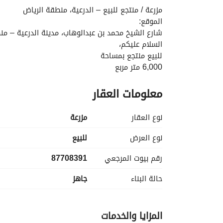
مزرعة / منتجع للبيع – الدرعية، منطقة الرياض
الموقع:
شارع الشيخ محمد بن عبدالوهاب، مدينة الدرعية – من
السلام عليكم،
للبيع منتجع بمساحة
6,000 متر مربع
في الدرعية. 
معلومات العقار
المواصفات:
جميع التفاصيل موضحة في الصور والفيديو المرفق. 
نوع العقار
مزرعة
للاستفسار:
نوع العرض
للبيع
أبو مشعل – 0565255522
رقم بيوت المرجعي
87708391
حالة البناء
جاهز
المزايا والخدمات