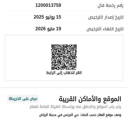
رقم رخصة
فال
1200013759
تاريخ إصدار
الترخيص
15 يوليو 2025
تاريخ انتهاء
الترخيص
19 مايو 2026
انقر للذهاب إلى الرابط
معلومات مسؤول الإعلان
الموقع والأماكن القريبة
عرض على الخريطة
اسم المسؤول
-
يتم جلب الموقع والتحقق منه بواسطة الهيئة العامة للعقار
وصف موقع العقار حسب الصك:
حي النرجس في مدينة الرياض
رقم المسؤول
-