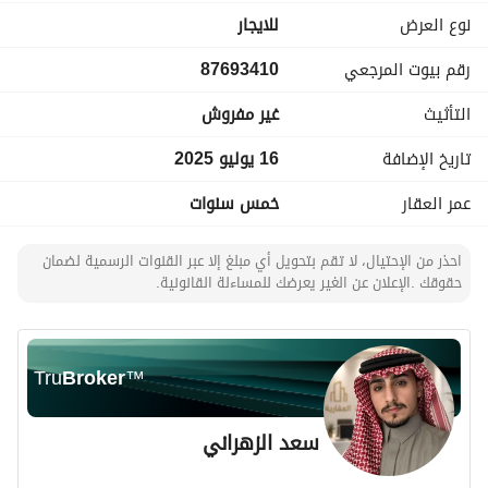
•	 دورتين مياه
نوع العرض
للايجار
• ( سيتم تجديد البوية )
رقم بيوت المرجعي
87693410
مميزات إضافية:
التأثيث
غير مفروش
•	عداد كهرباء خاص
•	مطبخ راكب
تاريخ الإضافة
16 يوليو 2025
•	مدخلان مستقلان لخصوصية أكثر
• سطح
عمر العقار
خمس سنوات
عبدالرحمن : 0538488995
احذر من الإحتيال، لا تقم بتحويل أي مبلغ إلا عبر القنوات الرسمية لضمان
شركة صروح السعودية : 920033105
حقوقك .الإعلان عن الغير يعرضك للمساءلة القانونية.
Tru
Broker
™
سعد الزهراني