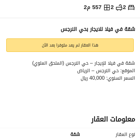
2
2
557 م2
⃁
40,000
سنوياً
يص الإعلان
الاماكن القريبة
شقة في فيلا للايجار بحي النرجس
هذا العقار لم يعد متوفرا بعد الآن
شقة في فيلا للإيجار – حي النرجس (الملحق العلوي)
الموقع: حي النرجس – الرياض
السعر السنوي: 40,000 ريال
مواصفات الشقة:
•	غرفتين نوم
•	مجلس مستقل
معلومات العقار
•	 صالة
•	مطبخ
نوع العقار
شقة
•	مستودع