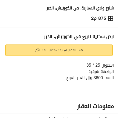
شارع وادي العمارية، حي الكورنيش، الخبر
875 م2
3,150,000
⃁
التفاصيل
معلومات ترخيص الإعلان
حاسبة التمويل
ارض سكنية للبيع في الكورنيش، الخبر
هذا العقار لم يعد متوفرا بعد الآن
الاطوال 25 * 35
الواجهة شرقية
السعر 3600 ريال للمتر المربع
معلومات العقار