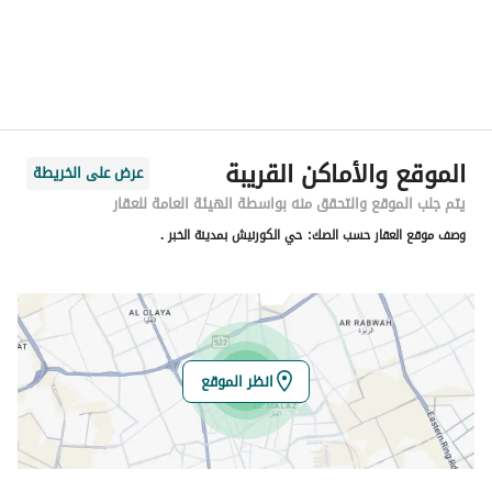
المدينة
الخبر
الحي
الكورنيش
اسم الشارع
وادي العمارية
الرمز البريدي
34412
الموقع والأماكن القريبة
عرض على الخريطة
رقم المبنى
6916
يتم جلب الموقع والتحقق منه بواسطة الهيئة العامة للعقار
وصف موقع العقار حسب الصك:
حي الكورنيش بمدينة الخبر .
الرقم الاضافي
3029
خط العرض
26.323829740389588
خط الطول
50.222063710528694
انظر الموقع
تفاصيل العقار
نوع الإعلان
للبيع