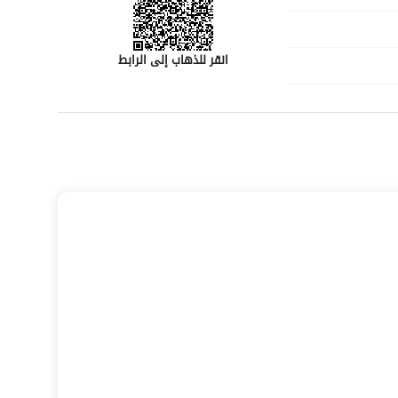
انقر للذهاب إلى الرابط
رقم المسؤول
-
رقم المبنى
6440
الرقم الاضافي
4504
خط العرض
24.53516026680065
خط الطول
39.6910495699606