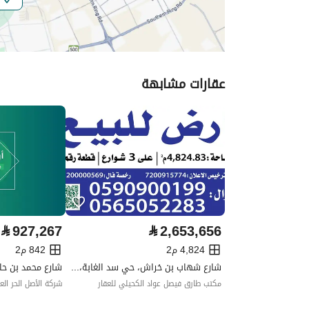
عرض الشارع
60
رقم المخطط
25 / ع / 1401
عقارات مشابهة
رقم صك الملكية
240108014628
واجهة العقار
جنوبية شرقية
حدود واطوال العقار
-
الضمانات والمدة
-
قنوات الاعلان
منصة مرخصة ،لوحة اعلانية ،منصا
⃁
927,267
⃁
2,653,656
حدود العقار/الملكية
4,824 م2
842 م2
شارع شهاب بن خراش، حي سد الغابة، المدينة المنورة
الشمالي
مكتب طارق فيصل عواد الكحيلي للعقار
شركة الأصل الحر العق
اسم
القطعة