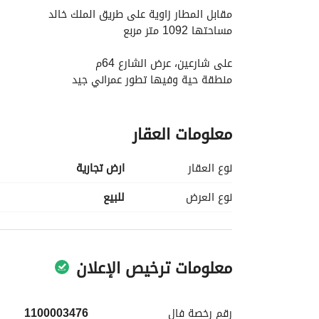
مقابل المطار زاوية على طريق الملك خالد
مساحتها 1092 متر مربع
على شارعين، عرض الشارع 64م
منطقة حية وفيها تطور عمراني جيد
أخر سومة جادة بقيمة 2 مليون و500 ألف ريال ورفض المالك
معلومات العقار
السعر المطلوب 2 مليون و600 ألف ريال نهائي صافي والبيع قريب
العرض للمباشر أو من ينوب عنه فقط ويمتنع تعدد ال
نوع العقار
ارض تجارية
مباشر مع الوكيل
يمتنع الوسطاء
نوع العرض
للبيع
معلومات ترخيص الإعلان
رقم رخصة
فال
1100003476