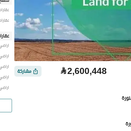
تصفح 
عقارات
عقارات
عقارا
اراضي 
اراضي 
اراضي 
⃁
2,600,448
مشاركة
اراضي 
اراضي 
نورة
رة
لتمويل
الموقع والأماكن القريبة