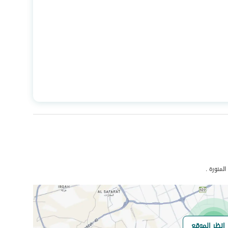
السعر
2600448
المساحة
1091.25
عدد الغرف
-
لمنورة .
انظر الموقع
هل يوجد اي التزام
لايوجد