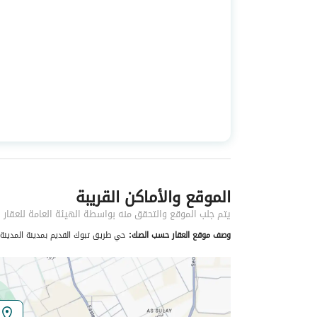
الرمز البريدي
42341
تفاصيل العقار
نوع الإعلان
للبيع
استخدام العقار
تجاري, سكني
نوع العقار
اراضي تجارية
الموقع والأماكن القريبة
خدمات العقار
يتم جلب الموقع والتحقق منه بواسطة الهيئة العامة للعقار
لا يوجد خدمات
وصف موقع العقار حسب الصك:
حي طريق تبوك القديم بمدينة المدينة ا
تفاصيل اضافية
عمر العقار
-