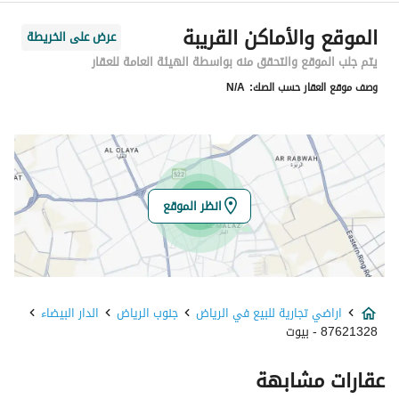
الرمز البريدي
14516
الموقع والأماكن القريبة
عرض على الخريطة
رقم المبنى
7297
يتم جلب الموقع والتحقق منه بواسطة الهيئة العامة للعقار
وصف موقع العقار حسب الصك:
N/A
الرقم الاضافي
4629
خط العرض
24.57288487166909
خط الطول
46.82212325010006
انظر الموقع
تفاصيل العقار
نوع الإعلان
للبيع
اراضي تجارية للبيع في الرياض
جنوب الرياض
الدار البيضاء
استخدام العقار
تجاري
87621328 - بيوت
نوع العقار
اراضي تجارية
عقارات مشابهة