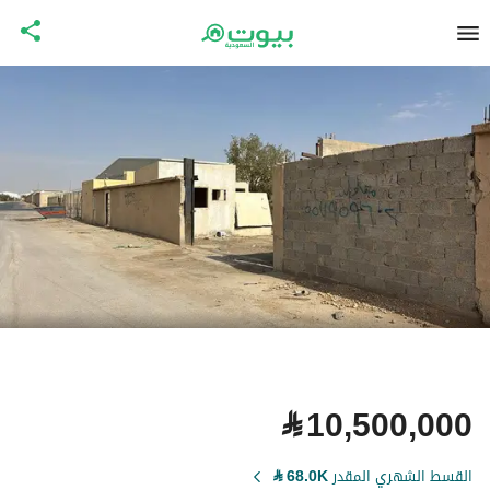
⃁
10,500,000
القسط الشهري المقدر
68.0K
⃁