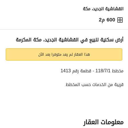
القشاشية الجديد، مكة
600 م2
900,000
⃁
التفاصيل
معلومات ترخيص الإعلان
حاسبة التمويل
أرض سكنية للبيع في القشاشية الجديد، مكة المكرمة
هذا العقار لم يعد متوفرا بعد الآن
مخطط 118/7/1 - قطعة رقم 1413
قريبة من الخدمات حسب المخطط
قريبة من طريق الدائري الخامس
قريبة من طريق إبراهيم الخليل
معلومات العقار
المساحة: 600 متر مربع