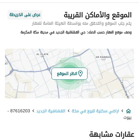
الرمز البريدي
24578
الموقع والأماكن القريبة
عرض على الخريطة
رقم المبنى
2559
يتم جلب الموقع والتحقق منه بواسطة الهيئة العامة للعقار
وصف موقع العقار حسب الصك:
حي القشاشية الجديد في مدينة مكة المكرمة
الرقم الاضافي
9668
خط العرض
21.2262571098638
خط الطول
39.83518365058805
انظر الموقع
تفاصيل العقار
نوع الإعلان
للبيع
اراضي سكنية للبيع في مكة
القشاشية الجديد
87616203 -
استخدام العقار
سكني
بيوت
نوع العقار
اراضي سكنية
عقارات مشابهة