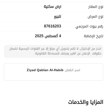
نوع العقار
ارض سكنية
الأبعاد: 20 متر في 30 متر
نوع العرض
للبيع
الشارع: 20 متر شمال
رقم بيوت المرجعي
87616203
السعر:900 الف ريال
تاريخ الإضافة
4 أغسطس 2025
احذر من الإحتيال، لا تقم بتحويل أي مبلغ إلا عبر القنوات الرسمية لضمان
حقوقك .الإعلان عن الغير يعرضك للمساءلة القانونية.
اسم المُعلن:
Ziyad Qablan Al-Habib
المزايا والخدمات