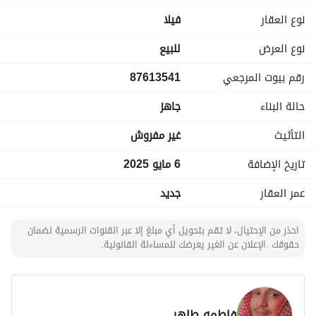
وبلكونة مطلة
نوع العقار
فیلا
الدور الثاني كذلك شقة بدرجها الخاص ويخدم كذلك الدور الأول 
مجلس + دورة مياه + صالة + مطبخ بارد وحار + غرفتين نوم بدروة 
نوع العرض
للبيع
مياه
رقم بيوت المرجعي
87613541
الدور الثالث: محلق + دورة مياه + غرفة نوم للخدم
حالة البناء
جاهز
تم التأسيس ثم التلييس فقط من أعلى جودة
التأثيث
غير مفروش
يوجد غرفة حارس + مطبخ ودورة مياه تفتح خارج الحوش
تاريخ الإضافة
6 مايو 2025
عمر العقار
جديد
احذر من الإحتيال، لا تقم بتحويل أي مبلغ إلا عبر القنوات الرسمية لضمان
حقوقك .الإعلان عن الغير يعرضك للمساءلة القانونية.
فاطمه طاهر