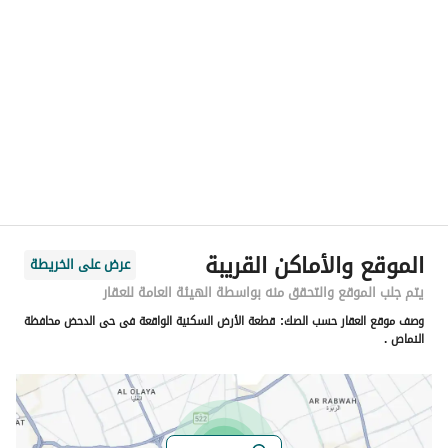
الموقع
المنطقة
منطقة عسير
المدينة
النماص
الحي
الرحاب
اسم الشارع
-
الرمز البريدي
67381
الموقع والأماكن القريبة
عرض على الخريطة
رقم المبنى
3892
يتم جلب الموقع والتحقق منه بواسطة الهيئة العامة للعقار
وصف موقع العقار حسب الصك:
قطعة الأرض السكنية الواقعة فى حى الدحض محافظة
الرقم الاضافي
7365
النماص .
خط العرض
19.166236824313778
خط الطول
42.183272584113816