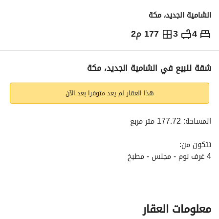
الشامية الجديد، مكة
4
3
177 م2
500,000
⃁
التفاصيل
معلومات ترخيص الإعلان
حاسبة التمويل
شقة للبيع في الشامية الجديد، مكة
هذا العقار لم يعد متوفرا بعد الآن
المساحة: 177.72 متر مربع
تتكون من:
4 غرف نوم - مجلس - مطبخ
3 دورات مياه - مدخلين
خزان سفلي وخزان علوي - عداد ماء - عداد كهرباء
موقف سيارة - غرفة سائق مشتركة
معلومات العقار