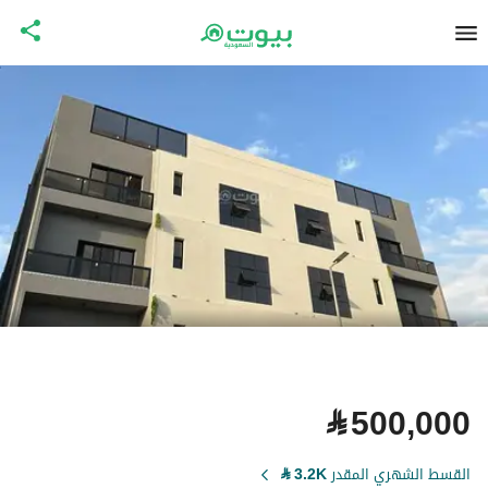
⃁
500,000
القسط الشهري المقدر
3.2K
⃁