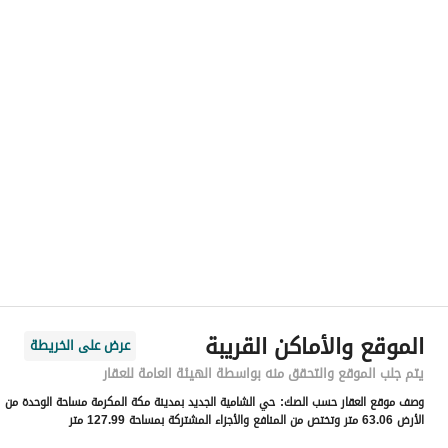
رقم المسؤول
-
الموقع
المنطقة
منطقة مكة المكرمة
المدينة
مكة
الحي
الشامية الجديد
اسم الشارع
-
الرمز البريدي
24567
الموقع والأماكن القريبة
عرض على الخريطة
رقم المبنى
2308
يتم جلب الموقع والتحقق منه بواسطة الهيئة العامة للعقار
وصف موقع العقار حسب الصك:
حي الشامية الجديد بمدينة مكة المكرمة مساحة الوحدة من
الرقم الاضافي
8148
الأرض 63.06 متر وتختص من المنافع والأجزاء المشتركة بمساحة 127.99 متر