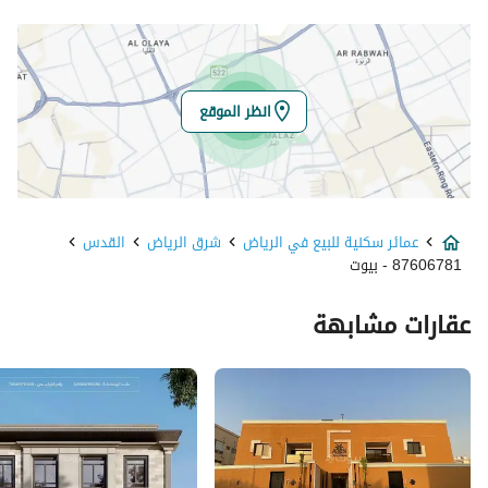
خط العرض
24.75227609702682
خط الطول
46.75997489098318
انظر الموقع
تفاصيل العقار
نوع الإعلان
للبيع
عمائر سكنية للبيع في الرياض
شرق الرياض
القدس
استخدام العقار
سكني, تجاري
87606781 - بيوت
نوع العقار
عمارة
عقارات مشابهة
السعر
9000000
المساحة
500
عدد الغرف
10