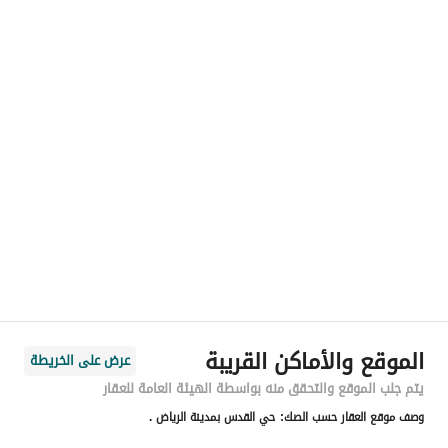
اسم المسؤول
-
رقم المسؤول
-
الموقع
المنطقة
منطقة الرياض
المدينة
الرياض
الحي
القدس
اسم الشارع
الامير محمد بن فيصل بن تركي
الرمز البريدي
13214
الموقع والأماكن القريبة
عرض على الخريطة
رقم المبنى
7359
يتم جلب الموقع والتحقق منه بواسطة الهيئة العامة للعقار
وصف موقع العقار حسب الصك:
حي القدس بمدينة الرياض .
الرقم الاضافي
4138