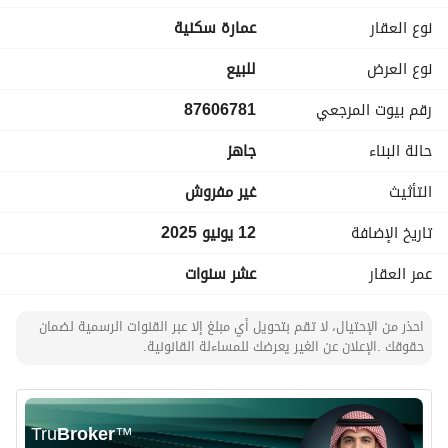
مؤجرة بعقد واحد إلكتروني 10 سنوات (ينتهي في 2043)
نوع العقار
عمارة سكنية
مصعد راكب
نوع العرض
للبيع
5 شقق مكونة من غرفتين - صالة - مطبخ - دورتين مياه
رقم بيوت المرجعي
87606781
5 شقق مكونة من غرفة - صالة - مطبخ - دورة مياه
8 استوديوهات مع دورة مياه
حالة البناء
جاهز
البيع :8200000
التأثيث
غير مفروش
تاريخ الإضافة
12 يونيو 2025
عمر العقار
عشر سنوات
احذر من الإحتيال، لا تقم بتحويل أي مبلغ إلا عبر القنوات الرسمية لضمان
حقوقك .الإعلان عن الغير يعرضك للمساءلة القانونية.
Tru
Broker
™