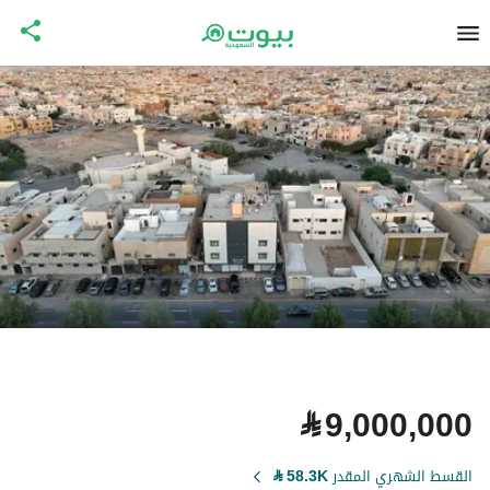
⃁
9,000,000
القسط الشهري المقدر
58.3K
⃁