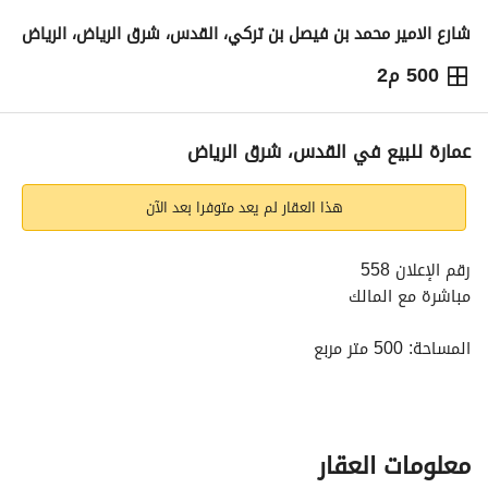
شارع الامير محمد بن فيصل بن تركي، القدس، شرق الرياض، الرياض
500 م2
9,000,000
⃁
التفاصيل
معلومات ترخيص الإعلان
حاسبة التمويل
عمارة للبيع في القدس، شرق الرياض
هذا العقار لم يعد متوفرا بعد الآن
رقم الإعلان 558
مباشرة مع المالك
المساحة: 500 متر مربع
واجهة غربية، شارع عرض 30م
مؤثثة بالكامل
على بُعد 5 دقائق من الطريق الدائري الشرقي
معلومات العقار
الإيراد السنوي: 630 ألف ريال