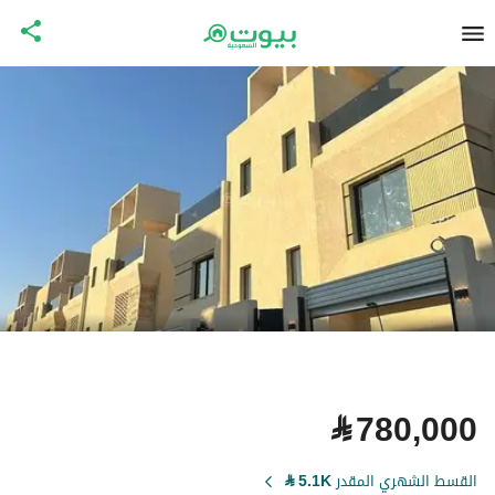
⃁
780,000
القسط الشهري المقدر
5.1K
⃁