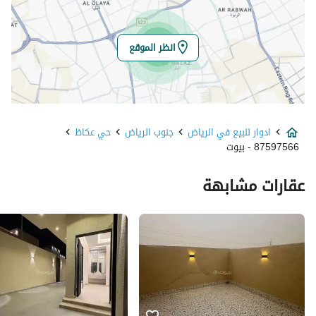
خط الطول
46.643243878055024
انظر الموقع
تفاصيل العقار
نوع الإعلان
للبيع
ادوار للبيع في الرياض
جنوب الرياض
حي عكاظ
استخدام العقار
سكني
87597566 - بيوت
نوع العقار
ادوار
عقارات مشابهة
السعر
780000
المساحة
259.8
عدد الغرف
8
خدمات العقار