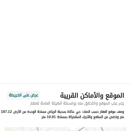
رقم المسؤول
-
الموقع
المنطقة
منطقة الرياض
المدينة
الرياض
الحي
عكاظ
اسم الشارع
ابى العجاج
الرمز البريدي
14731
الموقع والأماكن القريبة
عرض على الخريطة
رقم المبنى
7245
يتم جلب الموقع والتحقق منه بواسطة الهيئة العامة للعقار
وصف موقع العقار حسب الصك:
حي عكاظ بمدينة الرياض مساحة الوحدة من الأرض 187.12
الرقم الاضافي
2734
متر وتختص من المنافع والأجزاء المشتركة بمساحة 10.91 متر
خط العرض
24.5088023140992