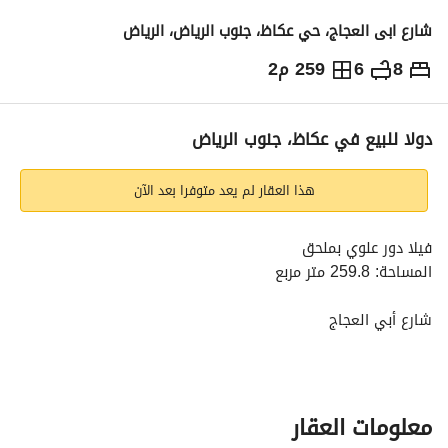
شارع ابى العجاج، حي عكاظ، جنوب الرياض، الرياض
8
6
259 م2
780,000
⃁
التفاصيل
معلومات ترخيص الإعلان
حاسبة التمويل
دولا للبيع في عكاظ، جنوب الرياض
هذا العقار لم يعد متوفرا بعد الآن
فيلا دور علوي بملحق
المساحة: 259.8 متر مربع
شارع أبي العجاج
رقم المخطط: 3463
8 غرف نوم - 6 دورات مياه - صالة - مجلس - مقلط - مطبخ
معلومات العقار