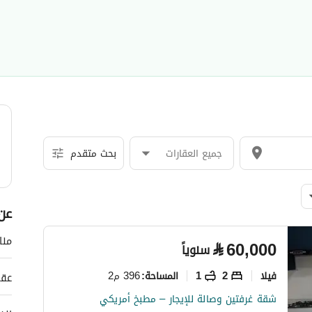
جميع العقارات
بحث متقدم
عن 
منا
⃁
60,000
سنوياً
فیلا
2
1
396 م2
المساحة
:
عقا
شقة غرفتين وصالة للإيجار – مطبخ أمريكي