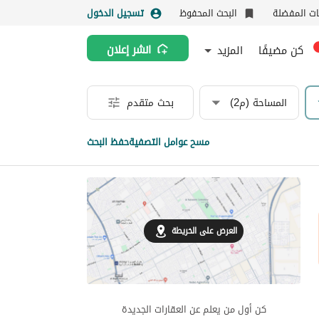
نات المفضلة
البحث المحفوظ
تسجيل الدخول
كن مضيفًا
المزيد
انشر إعلان
المساحة (م2)
بحث متقدم
مسح عوامل التصفية
حفظ البحث
العرض على الخريطة
كن أول من يعلم عن العقارات الجديدة