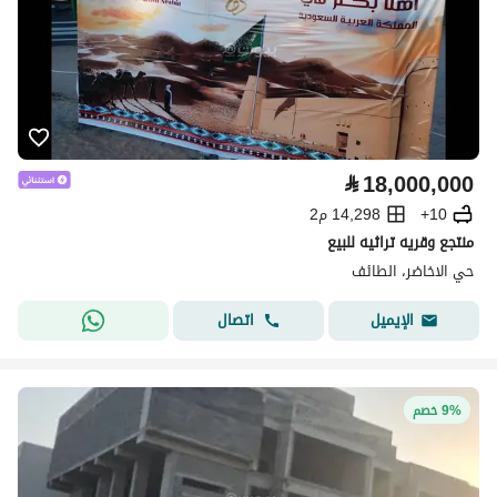
⃁
18,000,000
10+
14,298 م2
منتجع وقريه تراثيه للبيع
حي الاخاضر، الطائف
اتصال
الإيميل
9% خصم