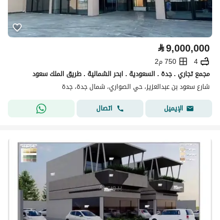
⃁
9,000,000
4
750 م2
مجمع تجاري . جدة . السعودية . ابحر الشمالية . طريق الملك سعود
شارع سعود بن عبدالعزيز، حي الصواري، شمال جدة، جدة
اتصال
الإيميل