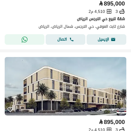
⃁
895,000
3
4,510 م2
شقة للبيع حي النرجس الرياض
شارع ثابت العوفي، حي النرجس، شمال الرياض، الرياض
اتصال
الإيميل
⃁
895,000
3
4,510 م2