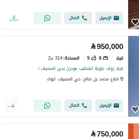
الإيميل
اتصال
⃁
950,000
فیلا
6
5
314 م2
المساحة
:
فيلا روف علوية تشطيب مودرن بحى المصيف ١
شارع محمد بن صالح، حي المصيف، تبوك
الإيميل
اتصال
⃁
750,000