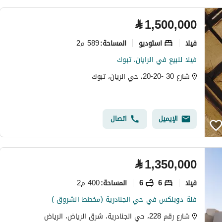
⃁
1,500,000
فیلا
استوديو
589 م2
المساحة
:
فيلا للبيع في الرايان، تبوك
شارع 30 -20-20، حي الريان، تبوك
الإيميل
اتصال
⃁
1,350,000
فیلا
6
6
400 م2
المساحة
:
فلة دوبلكس في حي الجنادرية (مخطط الشروق )
شارع رقم 228، حي الجنادرية، شرق الرياض، الرياض