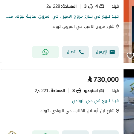
فیلا
4
3
228 م2
المساحة
:
فيلا للبيع في شارع مروج الامير , حي المروج, مدينة تبوك, منطقة تبوك
شارع مروج الامير، حي المروج، تبوك
الإيميل
اتصال
⃁
730,000
فیلا
استوديو
3
221 م2
المساحة
:
فيلا للبيع في حي البوادي
شارع ابن أرسلان الكاتب، حي البوادي، تبوك