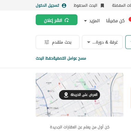
نات المفضلة
البحث المحفوظ
تسجيل الدخول
كن مضيفًا
المزيد
انشر إعلان
غرفة & دورة مياه
بحث متقدم
مسح عوامل التصفية
حفظ البحث
العرض على الخريطة
كن أول من يعلم عن العقارات الجديدة