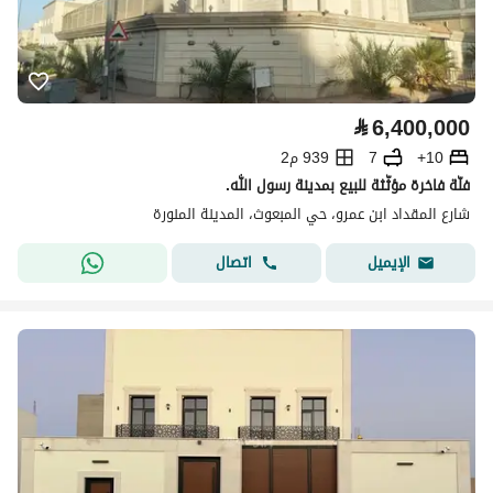
⃁
6,400,000
10+
7
939 م2
فلّة فاخرة مؤثّثة للبيع بمدينة رسول اللّٰه.
شارع المقداد ابن عمرو، حي المبعوث، المدينة المنورة
اتصال
الإيميل