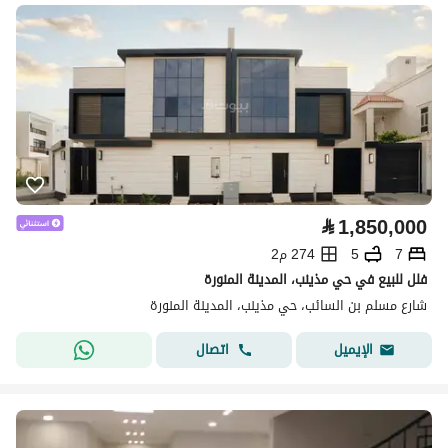
⃁
1,850,000
7
5
274 م2
فلل للبيع في حي مذينب، المدينة المنورة
شارع مسلم بن السائب، حي مذينب، المدينة المنورة
اتصال
الإيميل