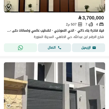
⃁
3,700,000
4
7
507 م2
فيلا فاخرة بناء ذاتي · الحي النموذجي · تشطيب عالمي وضمانات حتى ٣٠ سنة
شارع الارقم ابن عبدالله، حي الاناهي، المدينة المنورة
اتصال
الإيميل