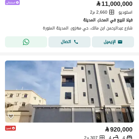
⃁
11,000,000
استوديو
2,660 م2
فيلا للبيع في المحذر، المدينة
شارع عبدالرحمن ابن مالك، حي مهزور، المدينة المنورة
اتصال
الإيميل
⃁
920,000
4
4
307 م2