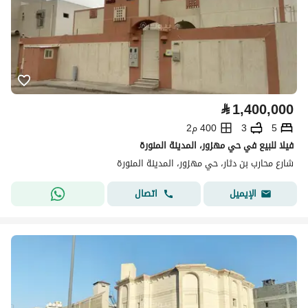
⃁
1,400,000
5
3
400 م2
فيلا للبيع في حي مهزور، المدينة المنورة
شارع محارب بن دثار، حي مهزور، المدينة المنورة
اتصال
الإيميل