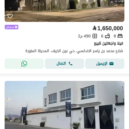
⃁
1,650,000
8
6
490 م2
فيلا واجهتين للبيع
شارع محمد بن ياسر الاندلسي، حي عين الخيف، المدينة المنورة
اتصال
الإيميل