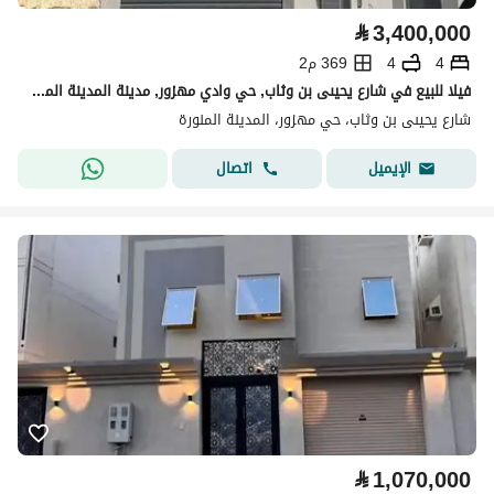
⃁
3,400,000
4
4
369 م2
فيلا للبيع في شارع يحيىى بن وثاب, حي وادي مهزور, مدينة المدينة المنورة
شارع يحيىى بن وثاب، حي مهزور، المدينة المنورة
اتصال
الإيميل
⃁
1,070,000