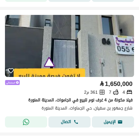
⃁
1,650,000
4
7
361 م2
فيلا مكونة من 4 غرف نوم للبيع في الجاموات، المدينة المنورة
شارع جمهور بن سفيان، حي الجماوات، المدينة المنورة
اتصال
الإيميل