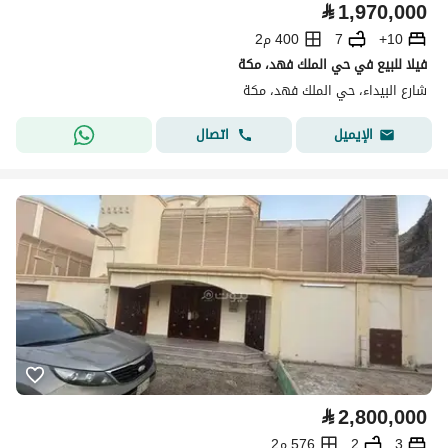
⃁
1,970,000
10+
7
400 م2
فيلا للبيع في حي الملك فهد، مكة
شارع البيداء، حي الملك فهد، مكة
اتصال
الإيميل
⃁
2,800,000
3
2
576 م2