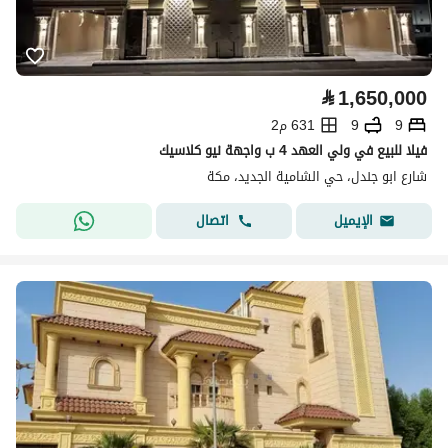
⃁
1,650,000
9
9
631 م2
فيلا للبيع في ولي العهد 4 ب واجهة نيو كلاسيك
شارع ابو جندل، حي الشامية الجديد، مكة
اتصال
الإيميل