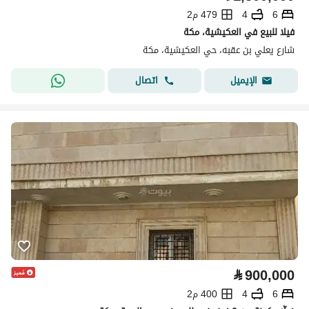
6
4
479 م2
فيلا للبيع في العكيشية، مكة
شارع يعلي بن عقبه، حي العكيشية، مكة
اتصال
الإيميل
⃁
900,000
6
4
400 م2