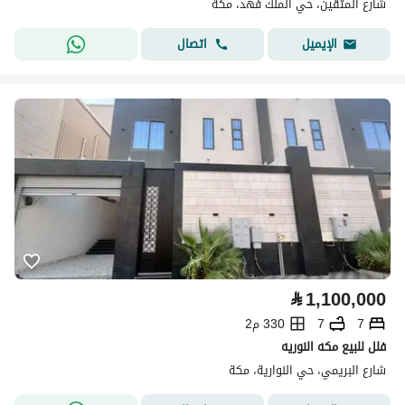
شارع المتقين، حي الملك فهد، مكة
اتصال
الإيميل
⃁
1,100,000
7
7
330 م2
فلل للبيع مكه النوريه
شارع البريمي، حي النوارية، مكة