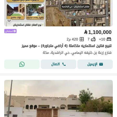
⃁
1,100,000
10+
7
420 م2
للبيع فلتين استثماريه متكاملة (4 أراضي متجاورة) – موقع مميز
شارع زرعة بن خليفه اليمامي، حي الراشدية، مكة
اتصال
الإيميل