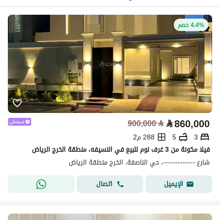
4.4% خصم
⃁
860,000
900,000
⃁
3
5
288 م2
فيلا مكونة من 3 غرف نوم للبيع في النسيفه، منطقة الخرج الرياض
شارع -------------، حي الناصفة، الخرج منطقة الرياض
اتصال
الإيميل