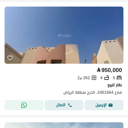
⃁
950,000
5
4
262 م2
عقار للبيع
شارع 2451564، الخرج منطقة الرياض
اتصال
الإيميل