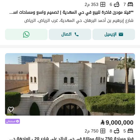
7
6
353 م2
**فيلا مودرن فاخرة للبيع في حي المهدية | تصميم واسع ومساحات استثنائية**
شارع إبرهيم بن أحمد البرهان، حي المهدية، غرب الرياض، الرياض
اتصال
الإيميل
⃁
9,000,000
5
8
750 م2
فيلا مساحة 750 بحالة ممتازة في حي الرائد على شارع 20 - الواجهة جنوبية