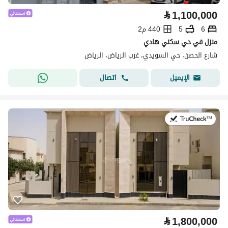
⃁
1,100,000
6
5
440 م2
منزل في حي سكني هادي
شارع الحصن، حي السويدي، غرب الرياض، الرياض
اتصال
الإيميل
في:11 يوليو 2026
⃁
1,800,000