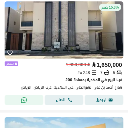
15.3% خصم
⃁
1,650,000
1,950,000
⃁
5
7
248 م2
فيلا للبيع في المهدية بمساحة 200
شارع أحمد بن علي الشوائطي، حي المهدية، غرب الرياض، الرياض
اتصال
الإيميل