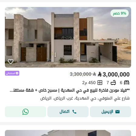
9% خصم
⃁
3,000,000
3,300,000
⃁
6
7
450 م2
**فيلا مودرن فاخرة للبيع في حي المهدية | مسبح خاص + شقة مستقلة **
شارع علي المنوفي، حي المهدية، غرب الرياض، الرياض
اتصال
الإيميل