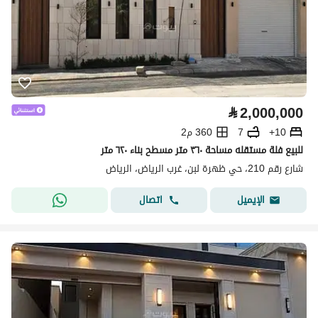
⃁
2,000,000
10+
7
360 م2
للبيع فلة مستقله مساحة ٣٦٠ متر مسطح بناء ٦٢٠ متر
شارع رقم 210، حي ظهرة لبن، غرب الرياض، الرياض
اتصال
الإيميل