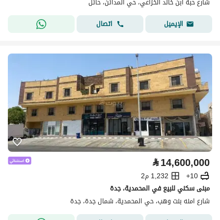
شارع حبة ابن خالد الخزاعي، حي المدائن، حائل
اتصال
الإيميل
⃁
14,600,000
10+
1,232 م2
مبنى سكني للبيع في المحمدية، جدة
شارع امنه بنت وهب، حي المحمدية، شمال جدة، جدة