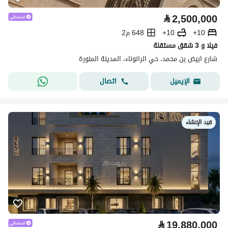
⃁
2,500,000
10+
10+
648 م2
فيلا و 3 شقق مستقلة
شارع ابيض بن محمد، حي الرانوناء، المدينة المنورة
اتصال
الإيميل
قيد الإنشاء
⃁
19,880,000