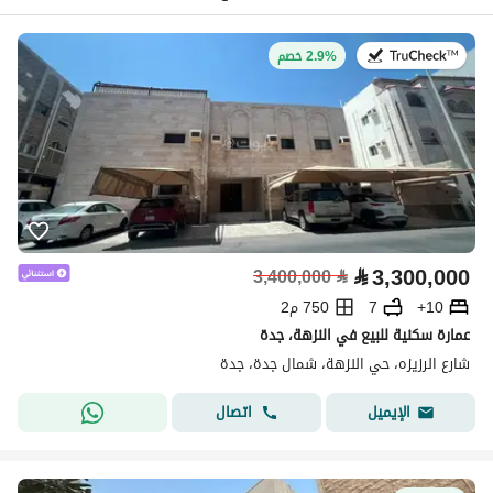
في:27 يوليو 2026
2.9% خصم
⃁
3,300,000
3,400,000
⃁
10+
7
750 م2
عمارة سكنية للبيع في النزهة، جدة
شارع الرزيزه، حي النزهة، شمال جدة، جدة
اتصال
الإيميل