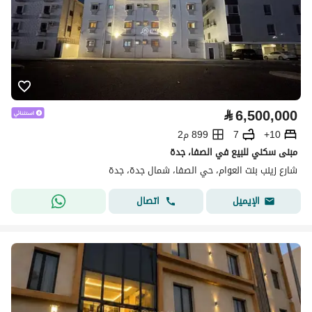
⃁
6,500,000
10+
7
899 م2
مبنى سكني للبيع في الصفا، جدة
شارع زينب بنت العوام، حي الصفا، شمال جدة، جدة
اتصال
الإيميل