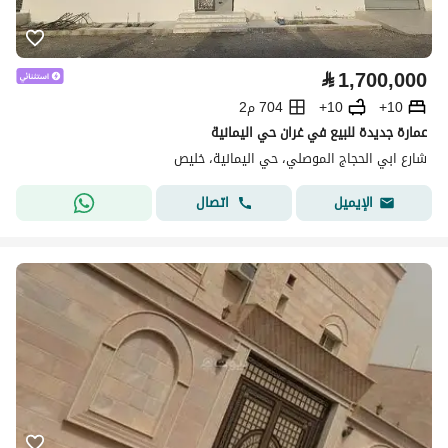
⃁
1,700,000
10+
10+
704 م2
عمارة جديدة للبيع في غران حي اليمانية
شارع ابي الحجاج الموصلي، حي اليمانية، خليص
اتصال
الإيميل