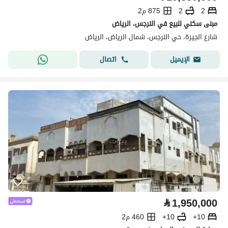
2
2
875 م2
مبنى سكني للبيع في النرجس، الرياض
شارع الجيرة، حي النرجس، شمال الرياض، الرياض
اتصال
الإيميل
⃁
1,950,000
10+
10+
460 م2