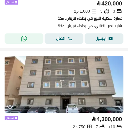
⃁
420,000
3
3
1,000 م2
عمارة سكنية للبيع في بطحاء قريش، مكة
شارع نصر الكناني، حي بطحاء قريش، مكة
اتصال
الإيميل
⃁
4,300,000
10+
7
750 م2