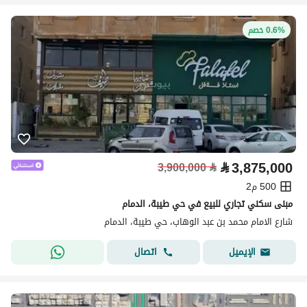
0.6% خصم
⃁
3,875,000
3,900,000
⃁
500 م2
مبنى سكني تجاري للبيع في حي طيبة، الدمام
شارع الامام محمد بن عبد الوهاب، حي طيبة، الدمام
اتصال
الإيميل