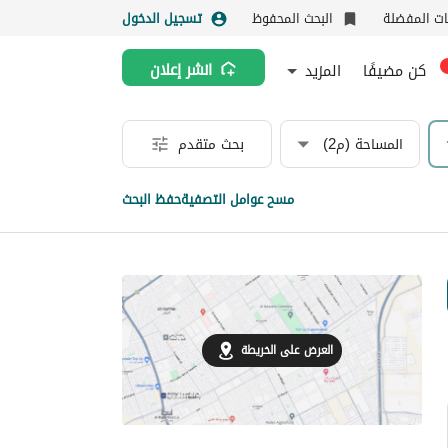
نات المفضلة
البحث المحفوظ
تسجيل الدخول
كن مضيفًا
المزيد
انشر إعلان
المساحة (م2)
بحث متقدم
مسح عوامل التصفية
حفظ البحث
العرض على الخريطة