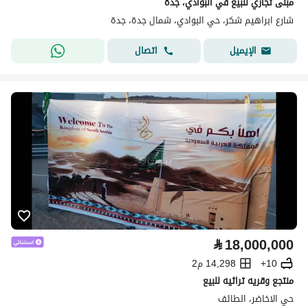
مبنى تجاري للبيع في البوادي، جدة
شارع ابراهيم شكر، حي البوادي، شمال جدة، جدة
اتصال
الإيميل
⃁
18,000,000
10+
14,298 م2
منتجع وقريه تراثيه للبيع
حي الاخاضر، الطائف