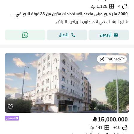
4
1,125 م2
2000 متر مربع مبنى متعدد الاستخدامات مكون من 23 غرفة للبيع في Al Ahad، الرياض
شارع البشائر، حي احد، جنوب الرياض، الرياض
اتصال
الإيميل
في:20 يوليو 2026
⃁
15,000,000
10+
441 م2