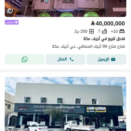
⃁
40,000,000
10+
7
250 م2
فندق للبيع في أجياد، مكة
شارع شارع 86 أجياد-المصافي، حي أجياد، مكة
اتصال
الإيميل