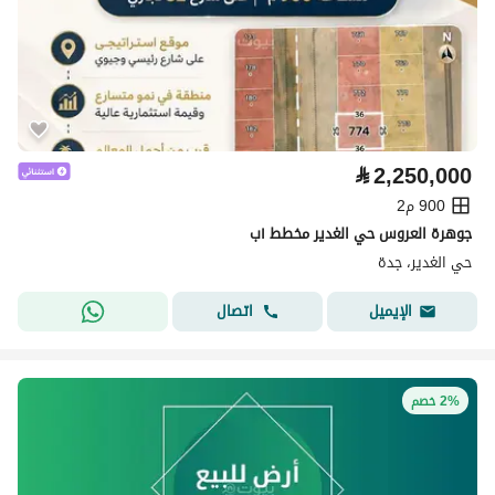
⃁
2,250,000
900 م2
جوهرة العروس حي الغدير مخطط ١ب
حي الغدير، جدة
اتصال
الإيميل
2% خصم