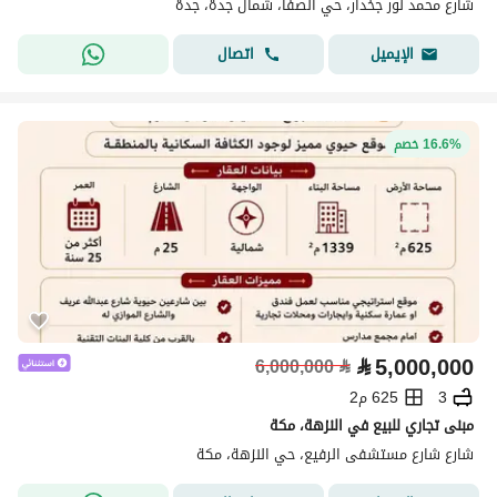
شارع محمد نور جخدار، حي الصفا، شمال جدة، جدة
اتصال
الإيميل
16.6% خصم
⃁
5,000,000
6,000,000
⃁
3
625 م2
مبنى تجاري للبيع في النزهة، مكة
شارع شارع مستشفى الرفيع، حي النزهة، مكة