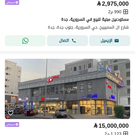
⃁
2,975,000
990 م2
مستودعين مبنية للبيع في السرورية، جدة
شارع ال المصيبيح، حي السرورية، جنوب جدة، جدة
اتصال
الإيميل
⃁
15,000,000
1,123 م2