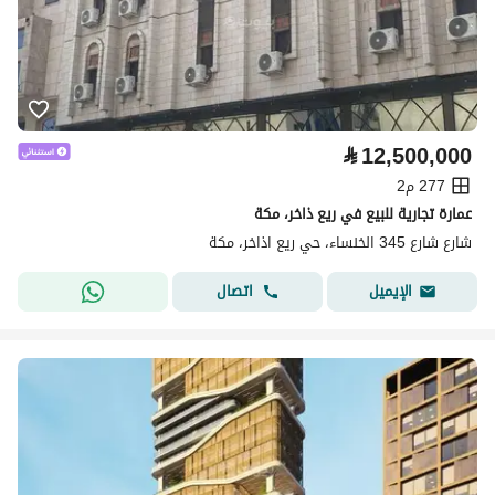
⃁
12,500,000
277 م2
عمارة تجارية للبيع في ريع ذاخر، مكة
شارع شارع 345 الخنساء، حي ريع اذاخر، مكة
اتصال
الإيميل