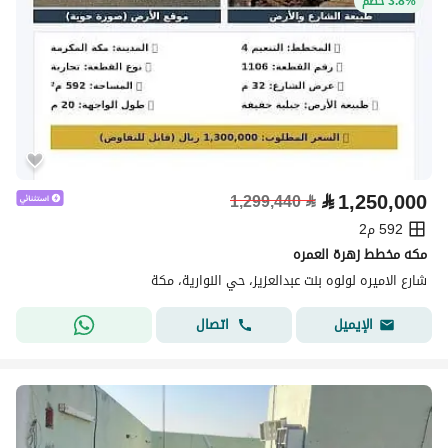
3.8% خصم
⃁
1,250,000
1,299,440
⃁
592 م2
مكه مخطط زهرة العمره
شارع الاميره لولوه بنت عبدالعزيز، حي النوارية، مكة
اتصال
الإيميل