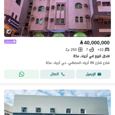
⃁
40,000,000
10+
7
250 م2
فندق للبيع في أجياد، مكة
شارع شارع 86 أجياد-المصافي، حي أجياد، مكة
اتصال
الإيميل