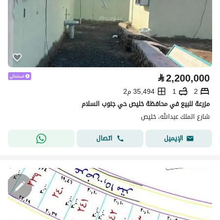
⃁
2,200,000
2
1
35,494 م2
مزرعة للبيع في محافظة خليص حي جنوب السلام
شارع الملك عبدالله، خليص
اتصال
الإيميل