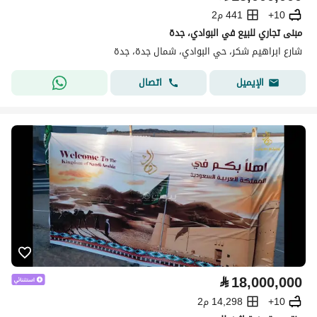
10+
441 م2
مبنى تجاري للبيع في البوادي، جدة
شارع ابراهيم شكر، حي البوادي، شمال جدة، جدة
اتصال
الإيميل
⃁
18,000,000
10+
14,298 م2