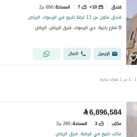
فندق
10+
7
650 م2
المساحة
:
فندق مكون من 11 غرفة للبيع في اليرموك، الرياض
شارع راجية، حي اليرموك، شرق الرياض، الرياض
الإيميل
اتصال
1 - 1 من 1 عقارات تجارية
⃁
6,896,584
مکتب
3
265 م2
المساحة
:
مكتب للبيع في قرطبة، شرق الرياض