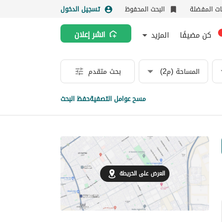
نات المفضلة
البحث المحفوظ
تسجيل الدخول
كن مضيفًا
المزيد
انشر إعلان
المساحة (م2)
بحث متقدم
مسح عوامل التصفية
حفظ البحث
العرض على الخريطة