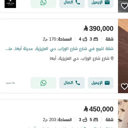
الإيميل
اتصال
⃁
390,000
شقة
3
4
170 م2
المساحة
:
شقة للبيع في شارع شارع الوزاب, حي العزيزية, مدينة أبها, منطقة عسير
شارع شارع الوزاب، حي العزيزية، أبها
الإيميل
اتصال
⃁
450,000
شقة
5
3
203 م2
المساحة
: