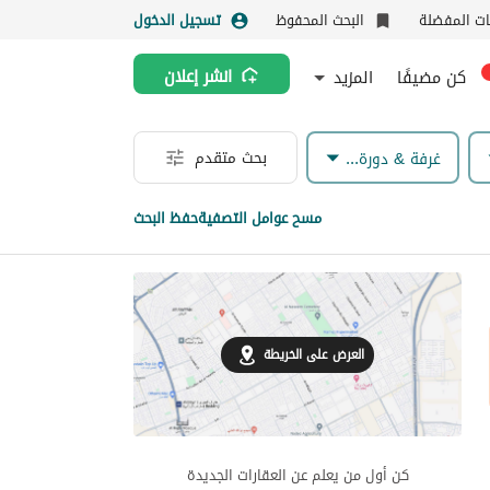
نات المفضلة
البحث المحفوظ
تسجيل الدخول
كن مضيفًا
المزيد
انشر إعلان
بحث متقدم
غرفة & دورة مياه
مسح عوامل التصفية
حفظ البحث
العرض على الخريطة
كن أول من يعلم عن العقارات الجديدة