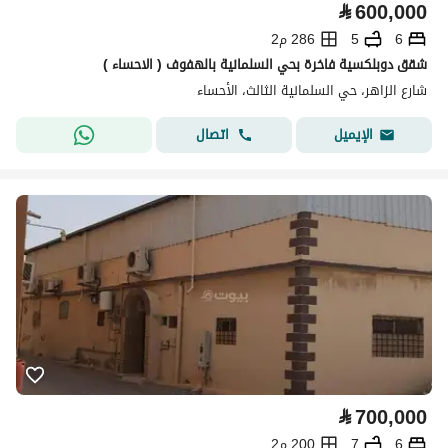
⃁
600,000
6
5
286 م2
شقق دوبلكسية فاخرة بحي السلمانية بالهفوف ( الاحساء )
شارع الزاهر، حي السلمانية الثالث، الأحساء
اتصال
الإيميل
⃁
700,000
6
7
200 م2