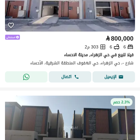
⃁
800,000
6
6
303 م2
فيلا للبيع في حي الزهراء, مدينة الاحساء
شارع -، حي الزهراء، حي الهفوف المنطقة الشرقية، الأحساء
اتصال
الإيميل
2.3% خصم