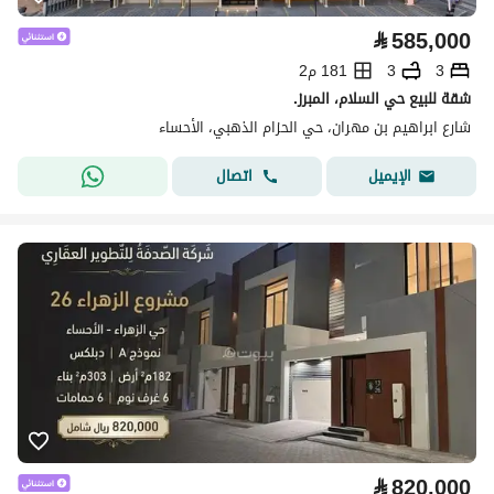
⃁
585,000
3
3
181 م2
شقة للبيع حي السلام، المبرز.
شارع ابراهيم بن مهران، حي الحزام الذهبي، الأحساء
اتصال
الإيميل
⃁
820,000