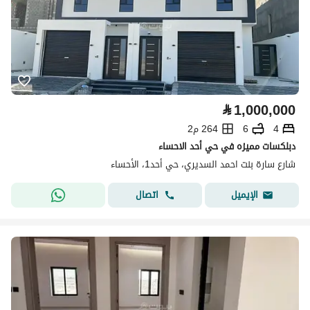
⃁
1,000,000
4
6
264 م2
دبلكسات مميزه في حي أحد الاحساء
شارع سارة بنت احمد السديري، حي أحد1، الأحساء
اتصال
الإيميل