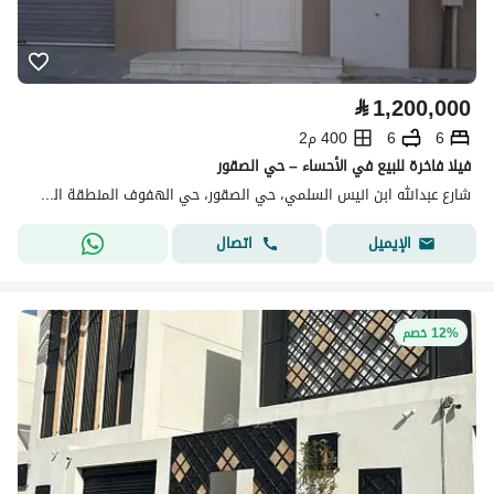
⃁
1,200,000
6
6
400 م2
فيلا فاخرة للبيع في الأحساء – حي الصقور
شارع عبدالله ابن انيس السلمي، حي الصقور، حي الهفوف المنطقة الشرقية، الأحساء
اتصال
الإيميل
12% خصم