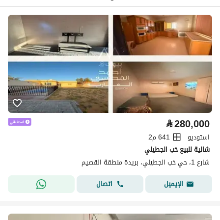
⃁
280,000
استوديو
641 م2
شالية للبيع خب الجطيلي
شارع 1، حي خب الجطيلي، بريدة منطقة القصيم
اتصال
الإيميل