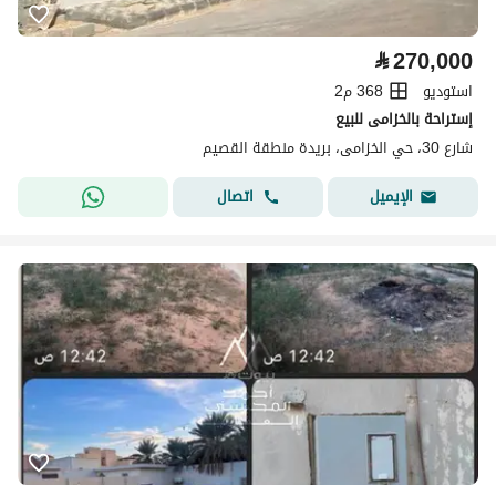
⃁
270,000
استوديو
368 م2
إستراحة بالخزامى للبيع
شارع 30، حي الخزامى، بريدة منطقة القصيم
اتصال
الإيميل