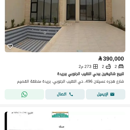
⃁
390,000
2
2
273 م2
للبيع شاليهين ببحي النقيب الجنوبي ببريدة
شارع هجره عسيلان 496، حي النقيب الجنوبي، بريدة منطقة القصيم
اتصال
الإيميل