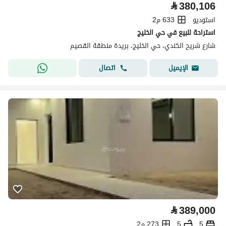
⃁
380,106
استوديو
633 م2
استراحة للبيع في حي الخليج
شارع شريح الكندي، حي الخليج، بريدة منطقة القصيم
اتصال
الإيميل
⃁
389,000
5
5
273 م2