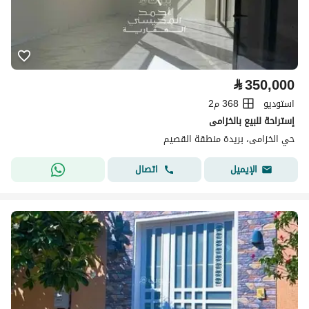
⃁
350,000
استوديو
368 م2
إستراحة للبيع بالخزامى
حي الخزامى، بريدة منطقة القصيم
اتصال
الإيميل