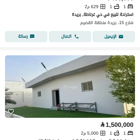
1
1
629 م2
استراحة للبيع في حي غرناطة, بريدة
شارع 15، بريدة منطقة القصيم
اتصال
رسالة
الإيميل
⃁
1,500,000
1
1
5,000 م2