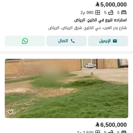
⃁
5,000,000
5
5
980 م2
استراحه للبيع في الخليج، الرياض
شارع بحر العرب، حي الخليج، شرق الرياض، الرياض
اتصال
الإيميل
⃁
6,500,000
5
5
2,500 م2