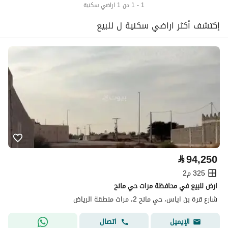
1 - 1 من 1 اراضي سكنية
إكتشف أكثر اراضي سكنية ل للبيع
⃁
94,250
325 م2
ارض للبيع في محافظة مرات حي مانح
شارع قرة بن اياس، حي مانح 2، مرات منطقة الرياض
اتصال
الإيميل