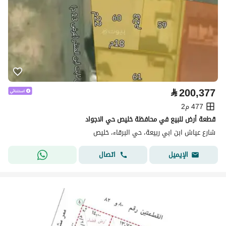
⃁
200,377
477 م2
قطعة أرض للبيع في محافظة خليص حي الاجواد
شارع عياش ابن ابي ربيعة، حي البرقاء، خليص
اتصال
الإيميل