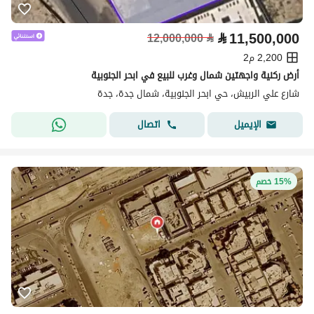
⃁
11,500,000
12,000,000
⃁
2,200 م2
أرض ركنية واجهتين شمال وغرب للبيع في ابحر الجنوبية
شارع علي الربيش، حي ابحر الجنوبية، شمال جدة، جدة
اتصال
الإيميل
15% خصم