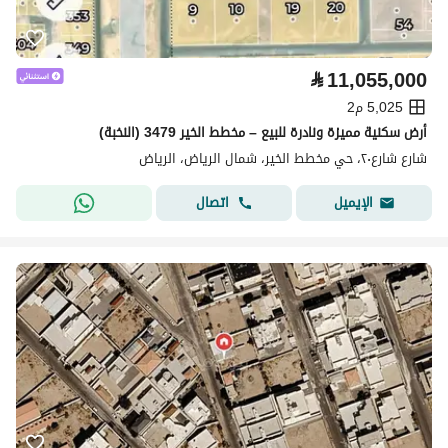
⃁
11,055,000
5,025 م2
أرض سكنية مميزة ونادرة للبيع – مخطط الخير 3479 (النخبة)
شارع شارع٢٠، حي مخطط الخير، شمال الرياض، الرياض
اتصال
الإيميل