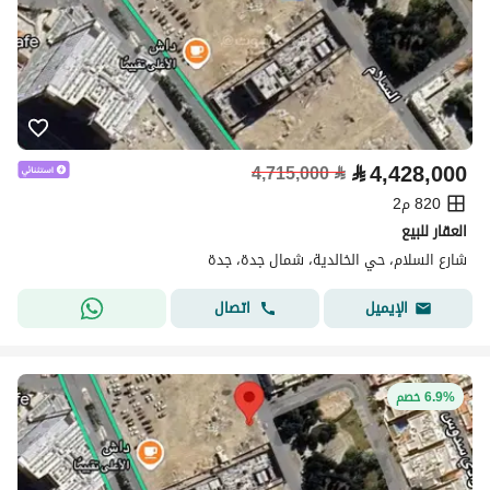
⃁
4,428,000
4,715,000
⃁
820 م2
العقار للبيع
شارع السلام، حي الخالدية، شمال جدة، جدة
اتصال
الإيميل
6.9% خصم