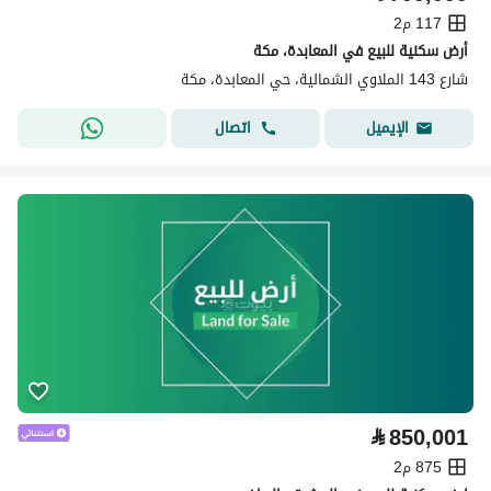
117 م2
أرض سكنية للبيع في المعابدة، مكة
شارع 143 الملاوي الشمالية، حي المعابدة، مكة
اتصال
الإيميل
⃁
850,001
875 م2