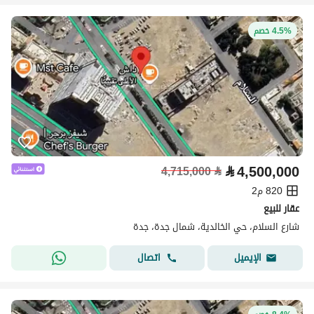
4.5% خصم
⃁
4,500,000
4,715,000
⃁
820 م2
عقار للبيع
شارع السلام، حي الخالدية، شمال جدة، جدة
اتصال
الإيميل