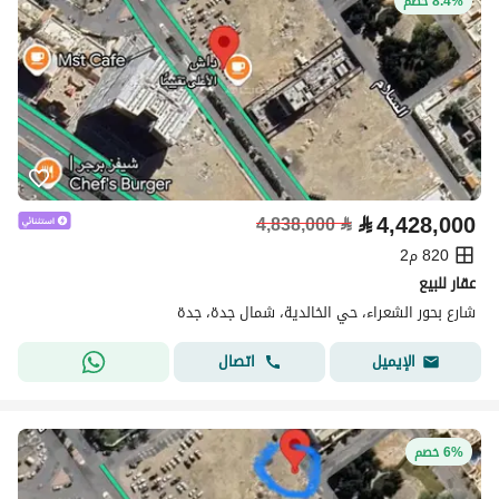
8.4% خصم
⃁
4,428,000
4,838,000
⃁
820 م2
عقار للبيع
شارع بحور الشعراء، حي الخالدية، شمال جدة، جدة
اتصال
الإيميل
6% خصم