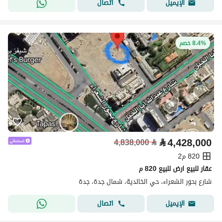
اتصال
الإيميل
8.4% خصم
⃁
4,428,000
4,838,000
⃁
820 م2
عقار للبيع ارض للبيع 820 م
شارع بحور الشعراء، حي الخالدية، شمال جدة، جدة
اتصال
الإيميل