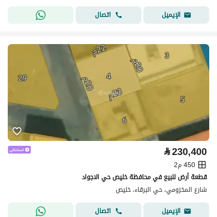
اتصال
الإيميل
⃁
230,400
450 م2
قطعة أرض للبيع في محافظة خليص حي الاجواد
شارع المخزومي، حي البرقاء، خليص
اتصال
الإيميل