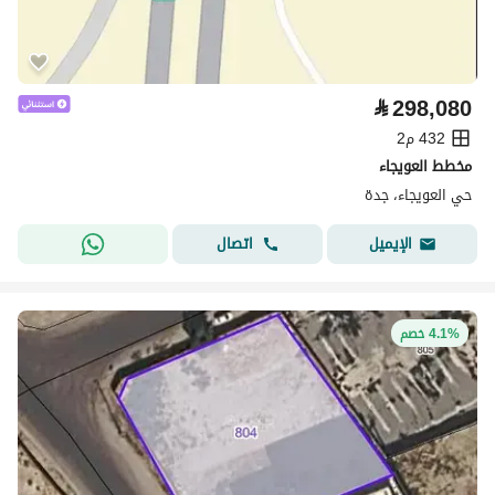
⃁
298,080
432 م2
مخطط العويجاء
حي العويجاء، جدة
اتصال
الإيميل
4.1% خصم