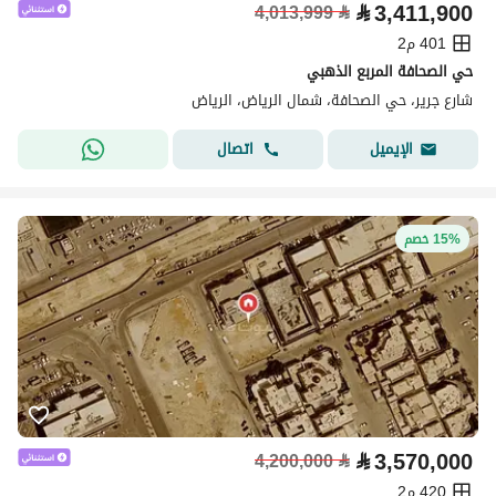
⃁
3,411,900
4,013,999
⃁
401 م2
حي الصحافة المربع الذهبي
شارع جرير، حي الصحافة، شمال الرياض، الرياض
اتصال
الإيميل
15% خصم
⃁
3,570,000
4,200,000
⃁
420 م2