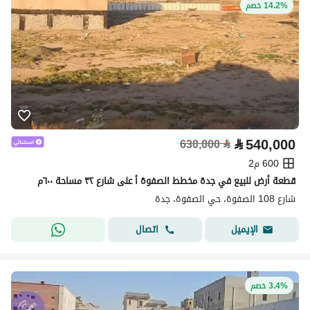
14.2% خصم
⃁
540,000
630,000
⃁
600 م2
قطعة أرض للبيع في جدة مخطط الصفوة أ على شارع ٣٢ مساحة ٦٠٠م
شارع 108 الصفوة، حي الصفوة، جدة
اتصال
الإيميل
3.4% خصم