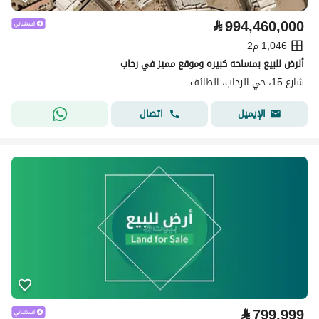
⃁
994,460,000
1,046 م2
ألرض للبيع بمساحه كبيره وموقع مميز في رحاب
شارع 15، حي الرحاب، الطائف
اتصال
الإيميل
⃁
799,999