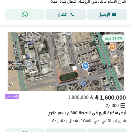
شارع الامام مالك، حي الروضة، شمال جدة، جدة
اتصال
الإيميل
11.1% خصم
⃁
1,600,000
1,800,000
⃁
300 م2
أرض سكنية للبيع في النهضة 300 م بسعر مغري
شارع ابو التقي، حي النهضة، شمال جدة، جدة