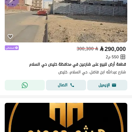
⃁
290,000
300,300
⃁
550 م2
قطعة أرض للبيع على شارعين في محافظة خليص حي السلام
شارع عبدالله ابن فاضل، حي السلام، خليص
اتصال
الإيميل