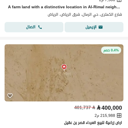
A farm land with a distinctive location in Al-Rimal neighborhood
شارع الكمثرى، حي الرمال، شرق الرياض، الرياض
اتصال
الإيميل
0.4% خصم
⃁
400,000
401,737
⃁
215,988 م2
ارض زراعية للبيع العرداء قصر بن عقيل