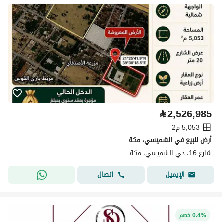
⃁
2,526,985
5,053 م2
أرض للبيع في الشميسي، مكة
شارع 16، حي الشميسي، مكة
اتصال
الإيميل
0.4% خصم