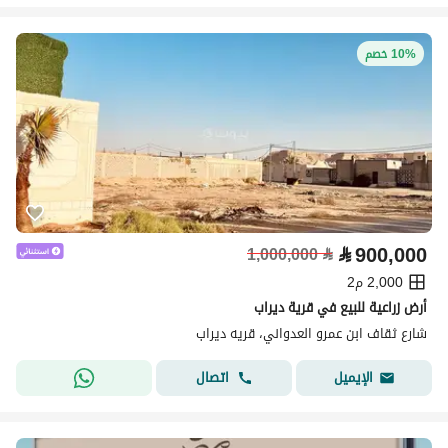
10% خصم
⃁
900,000
1,000,000
⃁
2,000 م2
أرض زراعية للبيع في قرية ديراب
شارع ثقاف ابن عمرو العدواني، قريه ديراب
اتصال
الإيميل