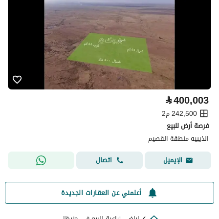
⃁
400,003
242,500 م2
فرصة أرض للبيع
الذيبيه منطقة القصيم
اتصال
الإيميل
أعلمني عن العقارات الجديدة
اراضي زراعية للبيع في حنيظل