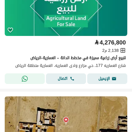
⃁
4,276,800
2,138 م2
للبيع أرض زراعية مميزة في مخطط الدانة – العمارية-الرياض
شارع العماريه 177، حي مزارع وادى العماريه، العمارية منطقة الرياض
اتصال
الإيميل