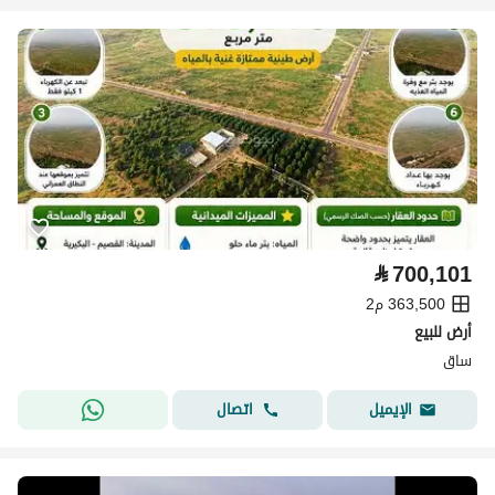
⃁
700,101
363,500 م2
أرض للبيع
ساق
اتصال
الإيميل