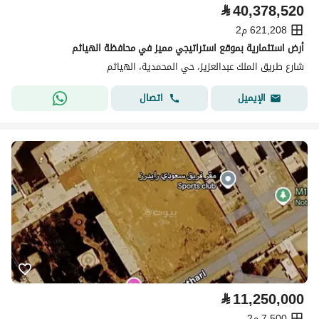
⃁
40,378,520
621,208 م2
أرض استثمارية بموقع استراتيجي مميز في محافظة الهياثم
شارع طريق الملك عبدالعزيز، حي المحمدية، الهياثم
اتصال
الإيميل
⃁
11,250,000
7,500 م2