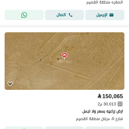
الصقره منطقة القصيم
اتصال
الإيميل
⃁
150,065
30,013 م2
ارض زراعيه بسعر ولا اجمل
شارع 0، مرغان منطقة القصيم