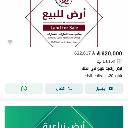
⃁
620,000
622,617
⃁
14,150 م2
ارض زراعية للبيع في الجله
شارع 20، سلطانه بالجله
اتصال
الإيميل