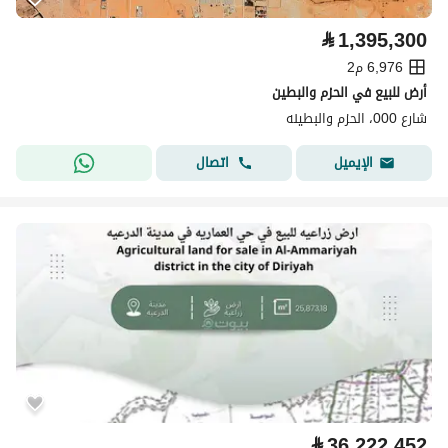
⃁
1,395,300
6,976 م2
أرض للبيع في الحزم والبطين
شارع 000، الحزم والبطينه
اتصال
الإيميل
⃁
36,222,452